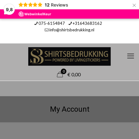
×
12
Reviews
9,8
075-6154847
+31643683162
info@shirtsbedrukking.nl
0
€ 0,00
My Account