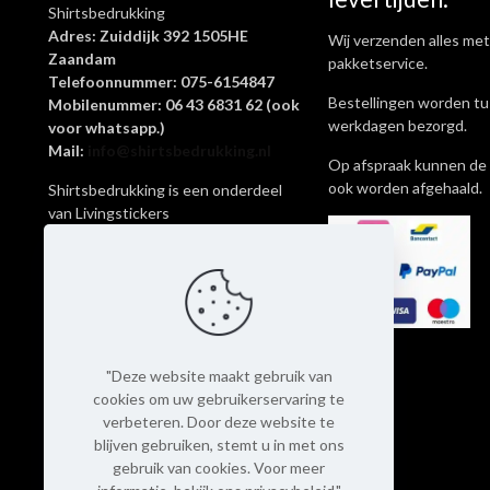
Shirtsbedrukking
Adres: Zuiddijk 392 1505HE
Wij verzenden alles met
Zaandam
pakketservice.
Telefoonnummer: 075-6154847
Bestellingen worden tu
Mobilenummer: 06 43 6831 62 (ook
werkdagen bezorgd.
voor whatsapp.)
Mail:
info@shirtsbedrukking.nl
Op afspraak kunnen de 
ook worden afgehaald.
Shirtsbedrukking is een onderdeel
van Livingstickers
KvK-nummer: 62645269
Btw-nummer: NL002097065B69
Rekeningnummer:
NL14KNAB0412858134
"Deze website maakt gebruik van
cookies om uw gebruikerservaring te
verbeteren. Door deze website te
blijven gebruiken, stemt u in met ons
gebruik van cookies. Voor meer