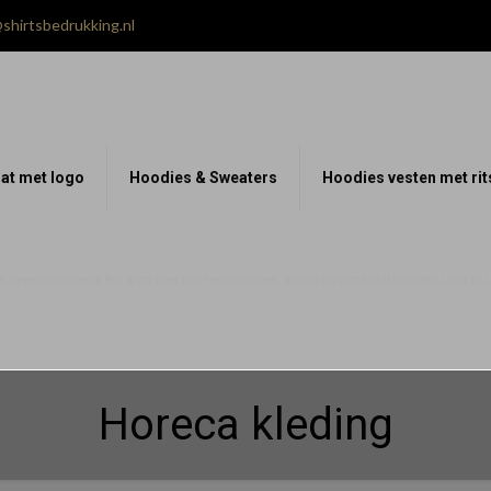
shirtsbedrukking.nl
at met logo
Hoodies & Sweaters
Hoodies vesten met rit
 Gepersonaliseerd Ben je op zoek naar een origineel, stijlvol en comfortabel cadeau voor jo
Horeca kleding