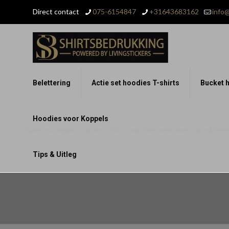
Direct contact
075-6154847
+31643683162
info@
Belettering
Actie set hoodies T-shirts
Bucket h
Hoodies voor Koppels
Hoodies voor Koppels – Set van 2 Stuks – Voor Grote Liefde, Warm, Zacht & Perfect
Tips & Uitleg