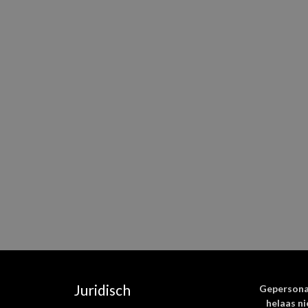
Juridisch
Gepersona
helaas ni