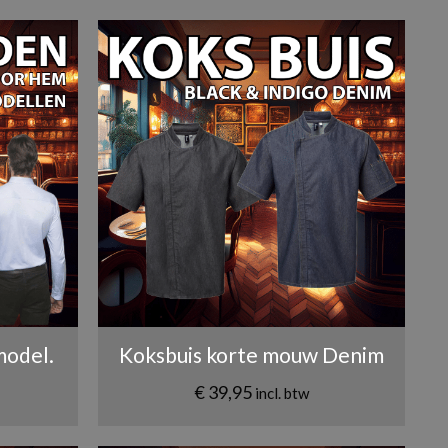
odel.
Koksbuis korte mouw Denim
€
39,95
incl. btw