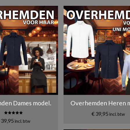
den Dames model.
Overhemden Heren m
€
39,95
incl. btw
Gewaardeerd
39,95
incl. btw
5.00
uit 5