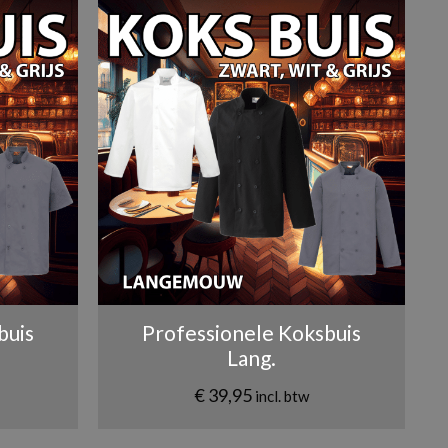
buis
Professionele Koksbuis
Lang.
€
39,95
incl. btw