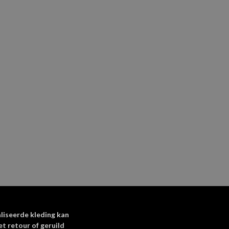
liseerde kleding kan
et retour of geruild