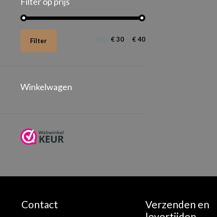
Filter op prijs
Min.
Max.
Prijs:
€ 30
—
€ 40
Filter
prijs
prijs
Winkelwagen
Contact
Verzenden en
levertijden.