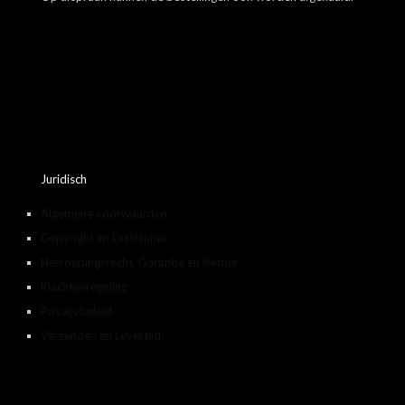
Juridisch
Algemene voorwaarden
Copyright en Disclaimer
Herroepingsrecht, Garantie en Retour
Klachtenregeling
Privacybeleid
Verzenden en Levertijd