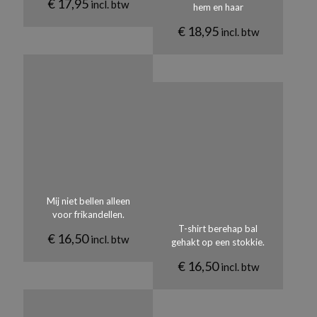
€
17,95
incl. btw
hem en haar
€
18,95
incl. btw
Mij niet bellen alleen
voor frikandellen.
T-shirt berehap bal
€
16,50
incl. btw
gehakt op een stokkie.
€
16,50
incl. btw