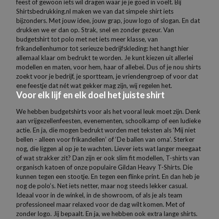
feest of gewoon iets wil dragen waar je je goed in voelt. Bij
Shirtsbedrukking.nl maken we van dat simpele shirt iets
bijzonders. Met jouw idee, jouw grap, jouw logo of slogan. En dat
drukken we er dan op. Strak, snel en zonder gezeur. Van
budgetshirt tot polo met net iets meer klasse, van
frikandellenhumor tot serieuze bedrijfskleding: het hangt hier
allemaal klaar om bedrukt te worden. Je kunt kiezen uit allerlei
modellen en maten, voor hem, haar of allebei. Dus of je nou shirts
zoekt voor je bedrijf, je sportteam, je vriendengroep of voor dat
ene feestje dat nét wat gekker mag zijn, wij regelen het.
Voor elk lijf en elk doel het juiste shirt
We hebben budgetshirts voor als het vooral leuk moet zijn. Denk
aan vrijgezellenfeesten, evenementen, schoolkamp of een ludieke
actie. En ja, die mogen bedrukt worden met teksten als ‘Mij niet
bellen - alleen voor frikandellen’ of ‘De ballen van oma’. Sterker
nog, die liggen al op je te wachten. Liever iets wat langer meegaat
of wat strakker zit? Dan zijn er ook slim fit modellen, T-shirts van
organisch katoen of onze populaire Gildan Heavy T-Shirts. Die
kunnen tegen een stootje. En tegen een flinke print. En dan heb je
nog de polo’s. Net iets netter, maar nog steeds lekker casual.
Ideaal voor in de winkel, in de showroom, of als je als team
professioneel maar relaxed voor de dag wilt komen. Met of
zonder logo. Jij bepaalt. En ja, we hebben ook extra lange shirts.