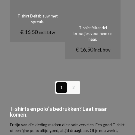
T-shirt Delfsblauw met
spreuk.
T-shirt frikandel
€
16,50
incl. btw
broodjes voor hem en
haar.
€
16,50
incl. btw
1
2
T-shirts en polo’s bedrukken? Laat maar
komen.
Er zijn van die kledingstukken die nooit vervelen. Een goed T-shirt
of een fijne polo: altijd goed, altijd draagbaar. Of je nou werkt,