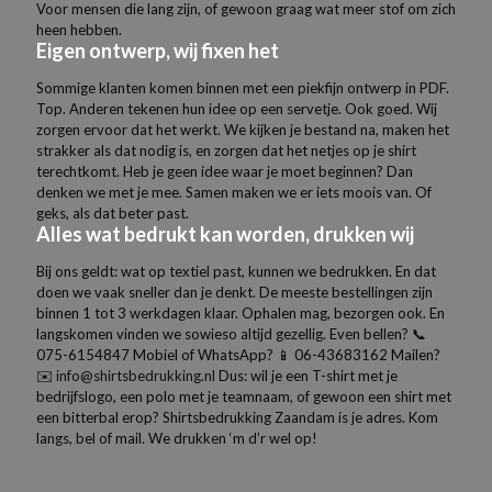
Voor mensen die lang zijn, of gewoon graag wat meer stof om zich
heen hebben.
Eigen ontwerp, wij fixen het
Sommige klanten komen binnen met een piekfijn ontwerp in PDF.
Top. Anderen tekenen hun idee op een servetje. Ook goed. Wij
zorgen ervoor dat het werkt. We kijken je bestand na, maken het
strakker als dat nodig is, en zorgen dat het netjes op je shirt
terechtkomt. Heb je geen idee waar je moet beginnen? Dan
denken we met je mee. Samen maken we er iets moois van. Of
geks, als dat beter past.
Alles wat bedrukt kan worden, drukken wij
Bij ons geldt: wat op textiel past, kunnen we bedrukken. En dat
doen we vaak sneller dan je denkt. De meeste bestellingen zijn
binnen 1 tot 3 werkdagen klaar. Ophalen mag, bezorgen ook. En
langskomen vinden we sowieso altijd gezellig. Even bellen? 📞
075-6154847
Mobiel of WhatsApp? 📱
06-43683162
Mailen?
✉️
info@shirtsbedrukking.nl
Dus: wil je een T-shirt met je
bedrijfslogo, een polo met je teamnaam, of gewoon een shirt met
een bitterbal erop? Shirtsbedrukking Zaandam is je adres. Kom
langs, bel of mail. We drukken ‘m d’r wel op!