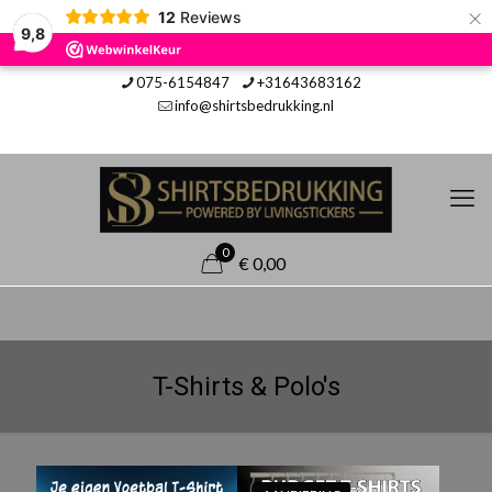
×
12
Reviews
9,8
075-6154847
+31643683162
info@shirtsbedrukking.nl
0
€ 0,00
T-Shirts & Polo's