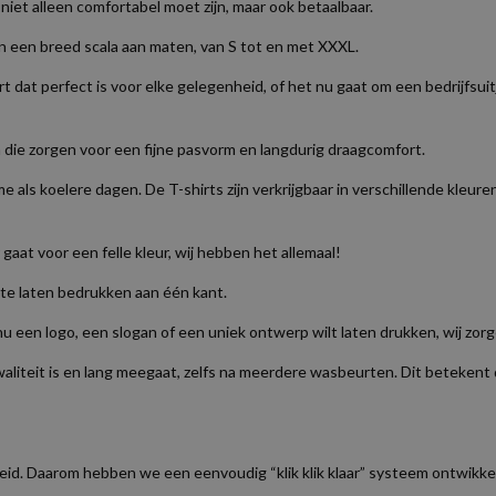
iet alleen comfortabel moet zijn, maar ook betaalbaar.
n een breed scala aan maten, van S tot en met XXXL.
hirt dat perfect is voor elke gelegenheid, of het nu gaat om een bedrijf
die zorgen voor een fijne pasvorm en langdurig draagcomfort.
als koelere dagen. De T-shirts zijn verkrijgbaar in verschillende kleuren, z
 gaat voor een felle kleur, wij hebben het allemaal!
 te laten bedrukken aan één kant.
je nu een logo, een slogan of een uniek ontwerp wilt laten drukken, wij zor
eit is en lang meegaat, zelfs na meerdere wasbeurten. Dit betekent dat j
eid. Daarom hebben we een eenvoudig “klik klik klaar” systeem ontwikkel