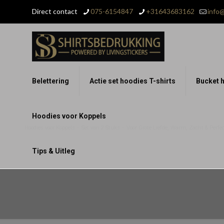
Direct contact
075-6154847
+31643683162
info@
Belettering
Actie set hoodies T-shirts
Bucket h
Hoodies voor Koppels
Hoodies voor Koppels – Set van 2 Stuks – Voor Grote Liefde, Warm, Zacht & Perfect
Tips & Uitleg