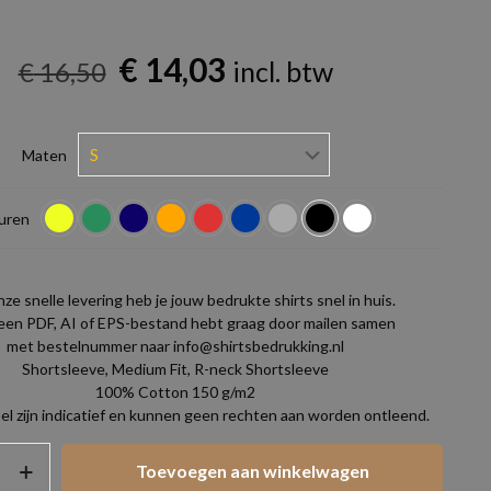
Oorspronkelijke
Huidige
€
14,03
incl. btw
€
16,50
prijs
prijs
was:
is:
Maten
€ 16,50.
€ 14,03.
uren
ze snelle levering heb je jouw bedrukte shirts snel in huis.
 een PDF, AI of EPS-bestand hebt graag door mailen samen
met bestelnummer naar info@shirtsbedrukking.nl
Shortsleeve, Medium Fit, R-neck Shortsleeve
100% Cotton 150 g/m2
l zijn indicatief en kunnen geen rechten aan worden ontleend.
Toevoegen aan winkelwagen