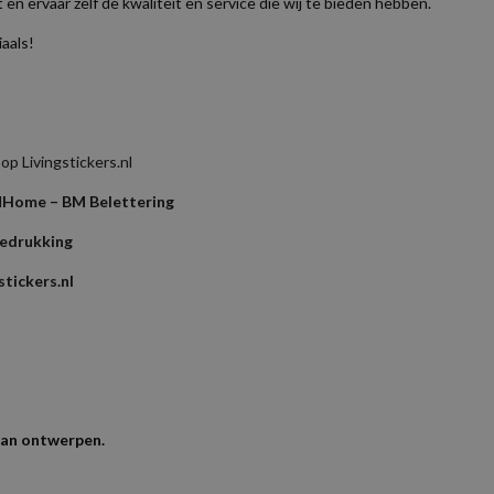
n ervaar zelf de kwaliteit en service die wij te bieden hebben.
iaals!
p Livingstickers.nl
l
Home – BM Belettering
bedrukking
tickers.nl
kan ontwerpen.