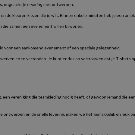
is, ongeacht je ervaring met ontwerpen.
n de kleuren kiezen die je wilt. Binnen enkele minuten heb je een unie
en die samen een evenement willen bijwonen.
eeld voor een aankomend evenement of een speciale gelegenheid.
rwerken en te verzenden. Je kunt er dus op vertrouwen dat je T-shirts o
ng, een vereniging die teamkleding nodig heeft, of gewoon iemand die een
te ontwerpen en de snelle levering, maken we het gemakkelijk en leuk om