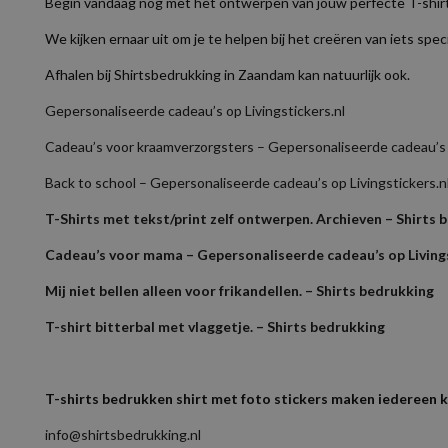
Begin vandaag nog met het ontwerpen van jouw perfecte T-shirt e
We kijken ernaar uit om je te helpen bij het creëren van iets spec
Afhalen bij Shirtsbedrukking in Zaandam kan natuurlijk ook.
Gepersonaliseerde cadeau’s op Livingstickers.nl
Cadeau’s voor kraamverzorgsters – Gepersonaliseerde cadeau’s o
Back to school – Gepersonaliseerde cadeau’s op Livingstickers.n
T-Shirts met tekst/print zelf ontwerpen. Archieven – Shirts 
Cadeau’s voor mama – Gepersonaliseerde cadeau’s op Livings
Mij niet bellen alleen voor frikandellen. – Shirts bedrukking
T-shirt bitterbal met vlaggetje. – Shirts bedrukking
T-shirts bedrukken shirt met foto stickers maken iedereen 
info@shirtsbedrukking.nl