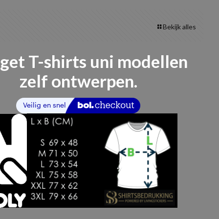
Bekijk alles
get T-shirts uni modellen
zelf ontwerpen.