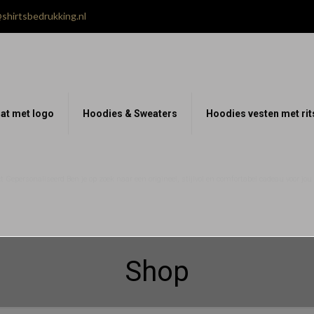
shirtsbedrukking.nl
at met logo
Hoodies & Sweaters
Hoodies vesten met rit
 Gepersonaliseerd Ben je op zoek naar een origineel, stijlvol en comfortabel cadeau voor jo
Shop