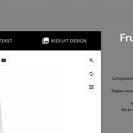
Fr
TEKST
KIES UIT DESIGN
Lichtgewic
Raglan mou
V
Als je