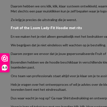
Daarom hebben we ons klik, klik, klaar systeem ontwikkeld, waarm
Met slechts een paar muisklikken kun je zelf bepalen waar je logo
Zo krijg je precies de uitstraling die je wenst.
Fruit of the Loom Lady-Fit Hoodie met rits
En we maken het je niet alleen gemakkelijk met het bedrukken va
We begrijpen dat je niet eindeloos wilt wachten op je bestelling.
Daarom zorgen we ervoor dat je jouw gepersonaliseerde Fruit of 
Bovendien hebben we de hoodie beschikbaar in verschillende kleure
teamleden past.
9,8
Ons team van professionals staat altijd voor je klaar om je te as
Heb je vragen over het ontwerpproces of wil je advies over de k
tevreden bent met het eindresultaat.
Dus waar wacht je nog op? Ga naar Shirtsbedrukking en ontwerp 
Voeg je logo of tekst toe met ons handige klik, klik, klaar systeem