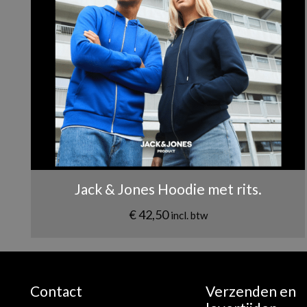
Naam
*
Jack & Jones Hoodie met rits.
€
42,50
incl. btw
Contact
Verzenden en