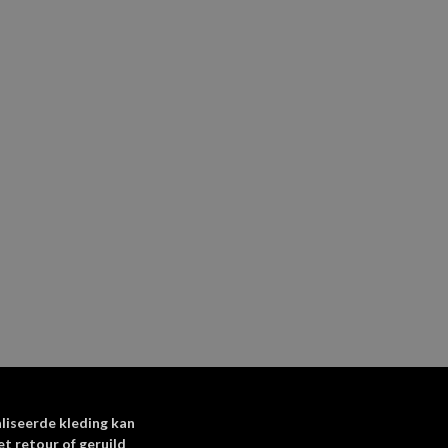
-mail en site opslaan in
oor de volgende keer
reactie plaats.
liseerde kleding kan
et retour of geruild