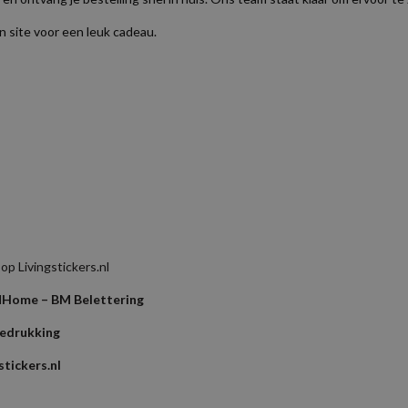
 site voor een leuk cadeau.
p Livingstickers.nl
l
Home – BM Belettering
bedrukking
tickers.nl