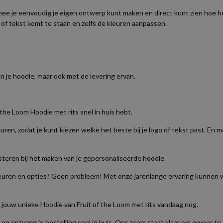
ee je eenvoudig je eigen ontwerp kunt maken en direct kunt zien hoe het
 of tekst komt te staan en zelfs de kleuren aanpassen.
n je hoodie, maar ook met de levering ervan.
the Loom Hoodie met rits snel in huis hebt.
n, zodat je kunt kiezen welke het beste bij je logo of tekst past. En met 
sisteren bij het maken van je gepersonaliseerde hoodie.
leuren en opties? Geen probleem! Met onze jarenlange ervaring kunnen w
jouw unieke Hoodie van Fruit of the Loom met rits vandaag nog.
 en ontvang je bestelling snel in huis. Ons team staat klaar om ervoor te 