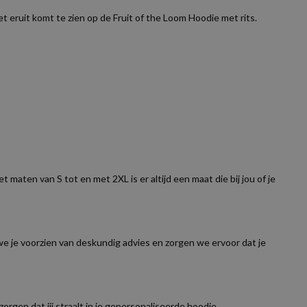
 eruit komt te zien op de Fruit of the Loom Hoodie met rits.
maten van S tot en met 2XL is er altijd een maat die bij jou of je
e je voorzien van deskundig advies en zorgen we ervoor dat je
zorgen dat jij straalt in je gepersonaliseerde hoodie.