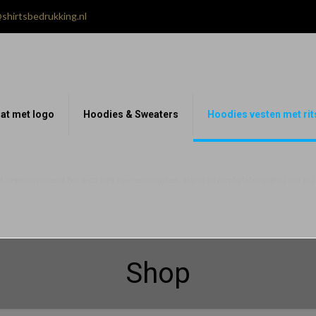
shirtsbedrukking.nl
at met logo
Hoodies & Sweaters
Hoodies vesten met rit
 Gepersonaliseerd Ben je op zoek naar een origineel, stijlvol en comfortabel cadeau voor jo
Shop