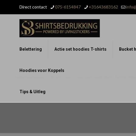
Direct contact
075-6154847
+31643683162
info@
Belettering
Actie set hoodies T-shirts
Bucket h
Hoodies voor Koppels
Hoodies voor Koppels – Set van 2 Stuks – Voor Grote Liefde, Warm, Zacht & Perfect
Tips & Uitleg