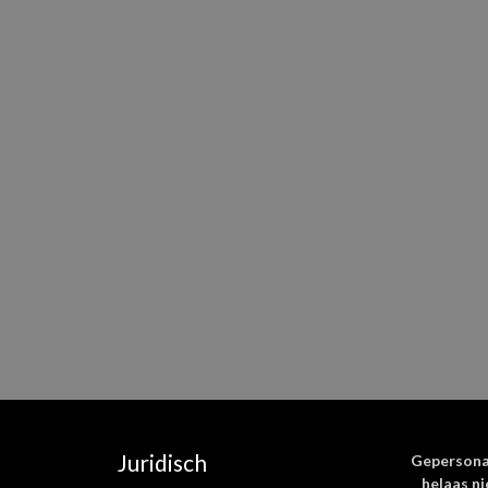
E-
Mijn naam, e
mail
*
deze browser v
wanneer ik een 
Juridisch
Gepersona
helaas ni