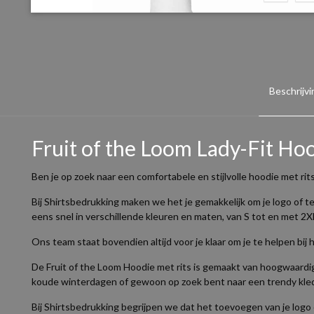
Beschrijvi
Fruit of the Loom Lady-Fit Hoo
Ben je op zoek naar een comfortabele en stijlvolle hoodie met rit
Bij Shirtsbedrukking maken we het je gemakkelijk om je logo of te
eens snel in verschillende kleuren en maten, van S tot en met 2X
Ons team staat bovendien altijd voor je klaar om je te helpen bi
De Fruit of the Loom Hoodie met rits is gemaakt van hoogwaardig 
koude winterdagen of gewoon op zoek bent naar een trendy kledi
Bij Shirtsbedrukking begrijpen we dat het toevoegen van je logo o