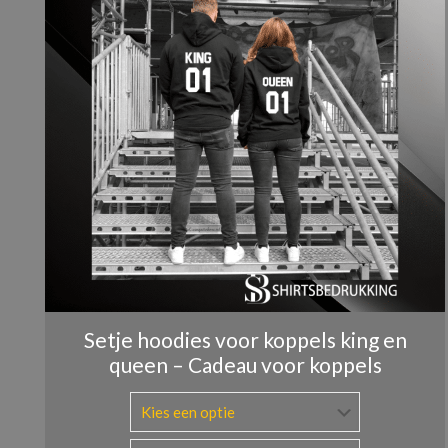
Naam
*
Setje hoodies voor koppels king en
queen – Cadeau voor koppels