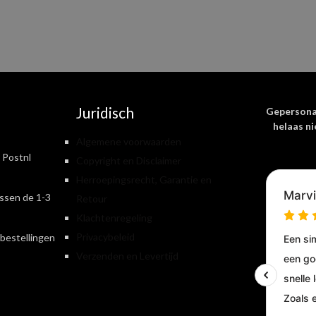
Juridisch
Gepersona
helaas ni
Algemene voorwaarden
 Postnl
Copyright en Disclaimer
Herroepingsrecht, Garantie en
ssen de 1-3
Retour
Klachtenregeling
Privacybeleid
bestellingen
Verzenden en Levertijd