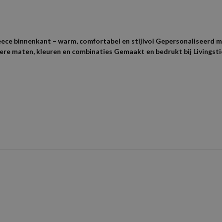
ece binnenkant – warm, comfortabel en stijlvol Gepersonaliseerd mo
dere maten, kleuren en combinaties Gemaakt en bedrukt bij Livingst
Beoordelingen
en met je bestelnummer,
Dus als je een PDF, AI of EPS bestand heb gra
naar
info@shirtsbedrukking.nl
Resolutie voor foto's en logo's
Wij raden ee
lingen.
lies op.
Wij kijken de bestanden altijd na op fouten en zullen deze zo 
 om “Hoodie Set Dream Team” te beoordelen
t gepubliceerd.
Vereiste velden zijn gemarkeerd met
*
de 5 sterren
2 van de 5 sterren
3 van de 5 sterren
4 van de 5 ster