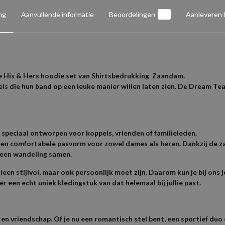
ng
Aanvullende informatie
Beoordelingen
0
Aanleveren
lle His & Hers hoodie set van Shirtsbedrukking Zaandam.
ls die hun band op een leuke manier willen laten zien. De Dream Te
speciaal ontworpen voor koppels, vrienden of familieleden.
een comfortabele pasvorm voor zowel dames als heren. Dankzij de za
 een wandeling samen.
een stijlvol, maar ook persoonlijk moet zijn. Daarom kun je bij ons
er een echt uniek kledingstuk van dat helemaal bij jullie past.
 vriendschap. Of je nu een romantisch stel bent, een sportief duo o