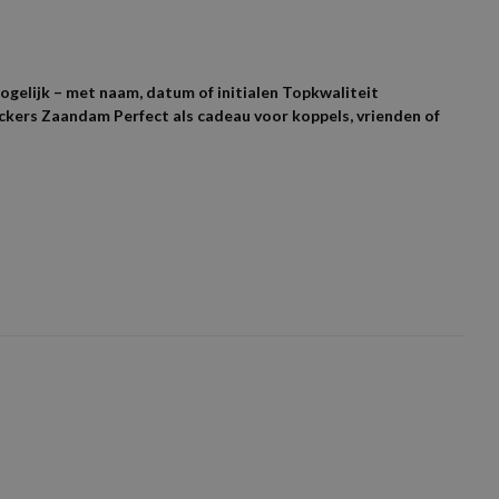
gelijk – met naam, datum of initialen Topkwaliteit
ickers Zaandam Perfect als cadeau voor koppels, vrienden of
ag door mailen
N/B
n resolutie aan van 300 DPI voor afbeeldingen
S, M, L, XL, XXL, XXL
nodig aanpassen.
S, M, L, XL, XXL, XXXL
ren
5 van de 5 sterren