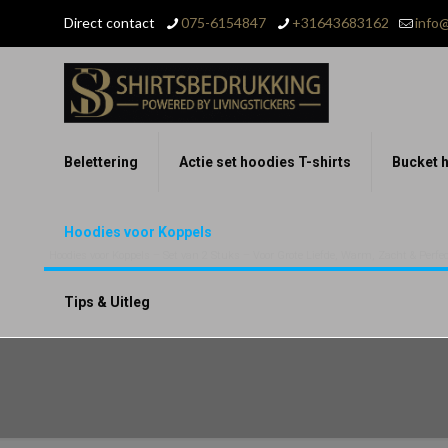
Direct contact
075-6154847
+31643683162
info@
Belettering
Actie set hoodies T-shirts
Bucket h
Hoodies voor Koppels
Hoodies voor Koppels – Set van 2 Stuks – Voor Grote Liefde, Warm, Zacht & Perfect
Tips & Uitleg