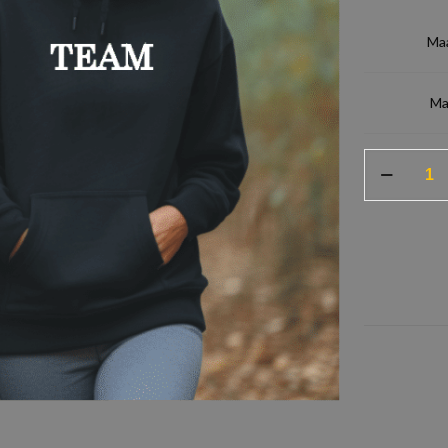
Ma
Ma
Hoodie
Set
Dream
Team
aantal