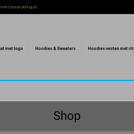
shirtsbedrukking.nl
at met logo
Hoodies & Sweaters
Hoodies vesten met rit
 Gepersonaliseerd Ben je op zoek naar een origineel, stijlvol en comfortabel cadeau voor jo
Shop