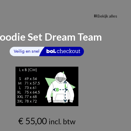
Bekijk alles
oodie Set Dream Team
€
55,00
incl. btw