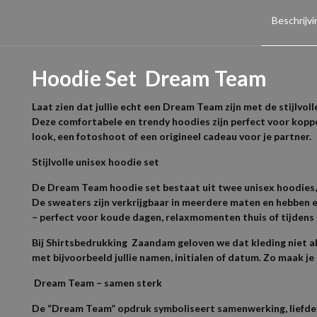
Beschrijvi
Hoodie Set Dream Team
Laat zien dat jullie echt een Dream Team zijn met de stijlvo
Deze comfortabele en trendy hoodies zijn perfect voor koppe
look, een fotoshoot of een origineel cadeau voor je partner.
Stijlvolle unisex hoodie set
De Dream Team hoodie set bestaat uit twee unisex hoodies, 
De sweaters zijn verkrijgbaar in meerdere maten en hebben 
– perfect voor koude dagen, relaxmomenten thuis of tijdens
Bij Shirtsbedrukking Zaandam geloven we dat kleding niet all
met bijvoorbeeld jullie namen, initialen of datum. Zo maak je 
Dream Team – samen sterk
De “Dream Team” opdruk symboliseert samenwerking, liefde en