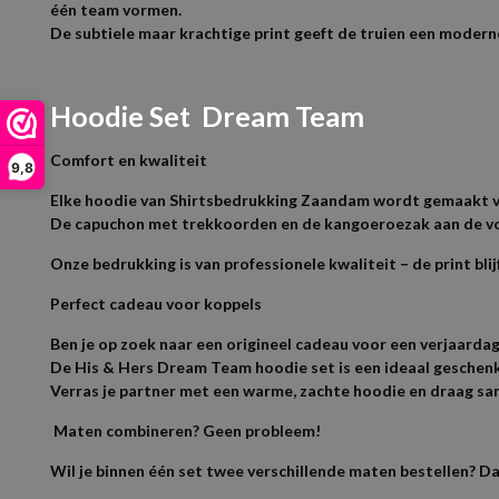
één team vormen.
De subtiele maar krachtige print geeft de truien een moderne 
Hoodie Set Dream Team
Comfort en kwaliteit
9,8
Elke hoodie van Shirtsbedrukking Zaandam wordt gemaakt van
De capuchon met trekkoorden en de kangoeroezak aan de vo
Onze bedrukking is van professionele kwaliteit – de print b
Perfect cadeau voor koppels
Ben je op zoek naar een origineel cadeau voor een verjaardag
De His & Hers Dream Team hoodie set is een ideaal geschenk
Verras je partner met een warme, zachte hoodie en draag sa
Maten combineren? Geen probleem!
Wil je binnen één set twee verschillende maten bestellen? Da