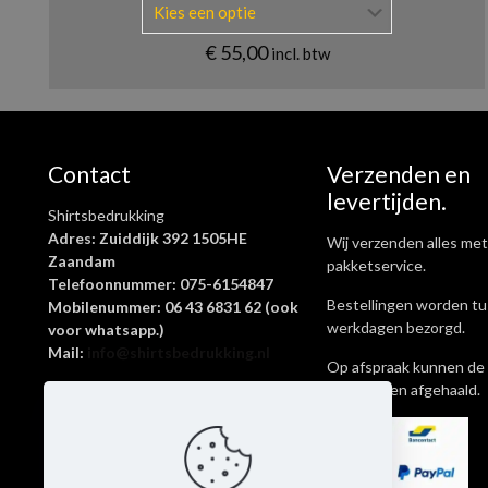
€
55,00
incl. btw
Contact
Verzenden en
levertijden.
Shirtsbedrukking
Adres: Zuiddijk 392 1505HE
Wij verzenden alles met
Zaandam
pakketservice.
Telefoonnummer: 075-6154847
Bestellingen worden tu
Mobilenummer: 06 43 6831 62 (ook
werkdagen bezorgd.
voor whatsapp.)
Mail:
info@shirtsbedrukking.nl
Op afspraak kunnen de 
ook worden afgehaald.
Shirtsbedrukking is een onderdeel
van Livingstickers
KvK-nummer: 62645269
Btw-nummer: NL002097065B69
Rekeningnummer: