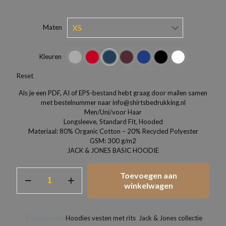
Maten
Kleuren
Reset
Als je een PDF, AI of EPS-bestand hebt graag door mailen samen
met bestelnummer naar info@shirtsbedrukking.nl
Men/Uni/voor Haar
Longsleeve, Standard Fit, Hooded
Materiaal: 80% Organic Cotton – 20% Recycled Polyester
GSM: 300 g/m2
JACK & JONES BASIC HOODIE
Jack
Toevoegen aan
&
winkelwagen
Jones
Hoodie
met
Categorieën:
Hoodies vesten met rits
,
Jack & Jones collectie
rits.