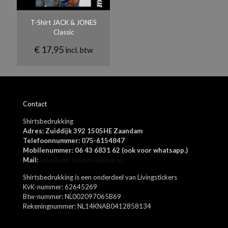
S, M, L, XL, XS, XXL, XXXL
T-Shirt JACK & JONES
Kleuren
Classic
Grey Melange, Lipstick red, Navy blazer, Port royale, Surf the blue,
Zwart, Wit
€
17,95
incl. btw
Naam
*
Contact
E-
Shirtsbedrukking
mail
*
Adres: Zuiddijk 392 1505HE Zaandam
Mijn naam, e-mail en site opslaan in deze browser voor de
Telefoonnummer: 075-6154847
volgende keer wanneer ik een reactie plaats.
Mobilenummer: 06 43 6831 62 (ook voor whatsapp.)
Mail:
info@shirtsbedrukking.nl
Shirtsbedrukking is een onderdeel van Livingstickers
KvK-nummer: 62645269
Btw-nummer: NL002097065B69
Rekeningnummer: NL14KNAB0412858134