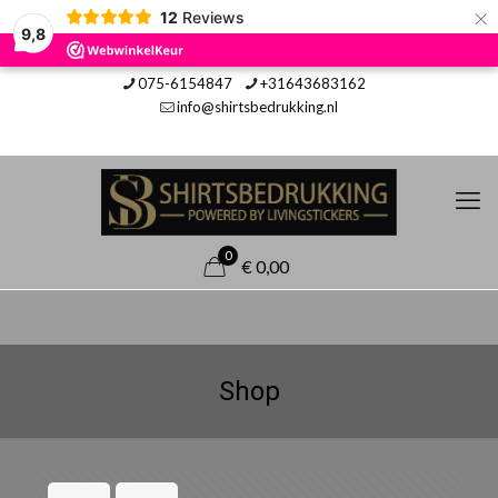
×
12
Reviews
9,8
075-6154847
+31643683162
info@shirtsbedrukking.nl
0
€ 0,00
Shop