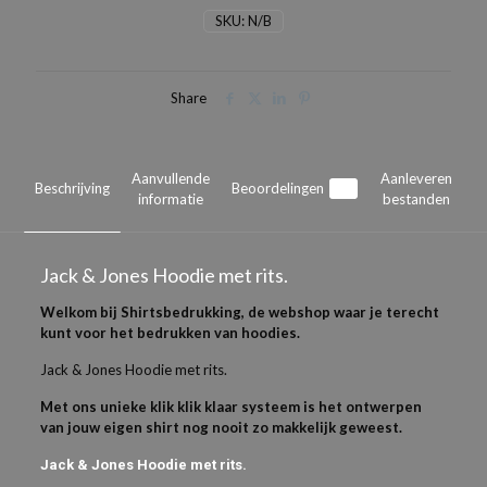
aantal
SKU:
N/B
Share
Aanvullende
Aanleveren
Beschrijving
Beoordelingen
0
informatie
bestanden
Jack & Jones Hoodie met rits.
Welkom bij Shirtsbedrukking, de webshop waar je terecht
kunt voor het bedrukken van hoodies.
Jack & Jones Hoodie met rits.
Met ons unieke klik klik klaar systeem is het ontwerpen
van jouw eigen shirt nog nooit zo makkelijk geweest.
Jack & Jones Hoodie met rits.