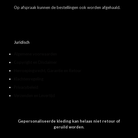
Op afspraak kunnen de bestellingen ook worden afgehaald.
Juridisch
Algemene voorwaarden
Copyright en Disclaimer
Herroepingsrecht, Garantie en Retour
Klachtenregeling
Privacybeleid
Verzenden en Levertijd
Gepersonaliseerde kleding kan helaas niet retour of
geruild worden
.