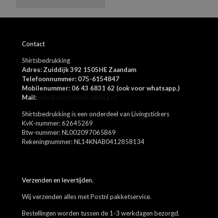
1 van de 5
2 van de 5
3 van de 5
4 van de 5
5 van de 5
Wij kijken de bestanden altijd na op fouten en zullen deze zo
Bella Canvas
sterren
sterren
sterren
sterren
sterren
nodig aanpassen.
Materiaal
100% gekamd ringspun katoen
Contact
Geslacht
Shirtsbedrukking
Unisex
Adres: Zuiddijk 392 1505HE Zaandam
Kleuren
Telefoonnummer: 075-6154847
Mobilenummer: 06 43 6831 62 (ook voor whatsapp.)
Donkerblauw, Donkergrijs, Olive, Stone, Zwart, Wit
Mail:
info@shirtsbedrukking.nl
Shirtsbedrukking is een onderdeel van Livingstickers
Naam
*
KvK-nummer: 62645269
Btw-nummer: NL002097065B69
E-
Rekeningnummer: NL14KNAB0412858134
mail
*
Mijn naam, e-mail en site opslaan in deze browser voor de
volgende keer wanneer ik een reactie plaats.
Verzenden en levertijden.
Wij verzenden alles met Postnl pakketservice.
Bestellingen worden tussen de 1-3 werkdagen bezorgd.