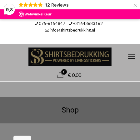
×
12
Reviews
9,8
075-6154847
+31643683162
info@shirtsbedrukking.nl
0
€ 0,00
Shop