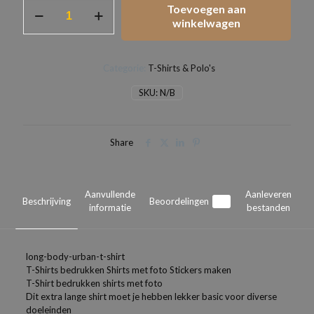
T-
Toevoegen aan
Shirt
winkelwagen
extra
lang
voor
Categorie:
T-Shirts & Polo's
hem
en
SKU:
N/B
haar
aantal
Share
Aanvullende
Aanleveren
Beschrijving
Beoordelingen
0
informatie
bestanden
long-body-urban-t-shirt
T-Shirts bedrukken Shirts met foto Stickers maken
T-Shirt bedrukken shirts met foto
Dit extra lange shirt moet je hebben lekker basic voor diverse
doeleinden