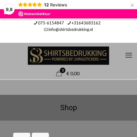
×
12
Reviews
9,8
075-6154847
+31643683162
info@shirtsbedrukking.nl
0
€ 0,00
Shop