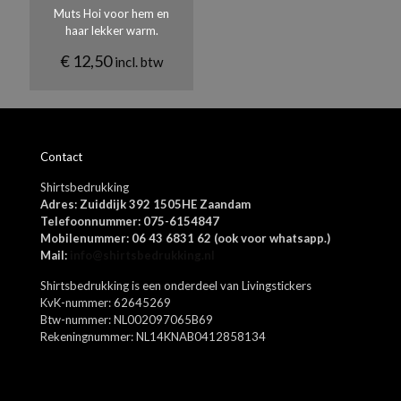
Muts Hoi voor hem en
haar lekker warm.
€
12,50
incl. btw
Naam
*
Contact
E-
Shirtsbedrukking
mail
*
Adres: Zuiddijk 392 1505HE Zaandam
Mijn naam, e-mail en site opslaan in deze browser voor de
Telefoonnummer: 075-6154847
volgende keer wanneer ik een reactie plaats.
Mobilenummer: 06 43 6831 62 (ook voor whatsapp.)
Mail:
info@shirtsbedrukking.nl
Shirtsbedrukking is een onderdeel van Livingstickers
KvK-nummer: 62645269
Btw-nummer: NL002097065B69
Rekeningnummer: NL14KNAB0412858134