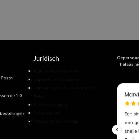
Juridisch
Gepersona
helaas ni
Algemene voorwaarden
 Postnl
Copyright en Disclaimer
Herroepingsrecht, Garantie en
ssen de 1-3
Retour
Klachtenregeling
Privacybeleid
bestellingen
Verzenden en Levertijd