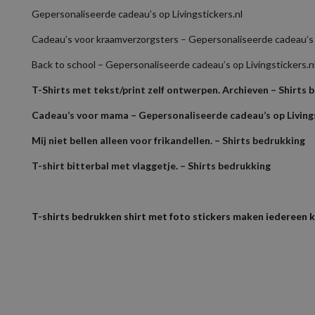
Gepersonaliseerde cadeau’s op Livingstickers.nl
Cadeau’s voor kraamverzorgsters – Gepersonaliseerde cadeau’s o
Back to school – Gepersonaliseerde cadeau’s op Livingstickers.n
T-Shirts met tekst/print zelf ontwerpen. Archieven – Shirts 
Cadeau’s voor mama – Gepersonaliseerde cadeau’s op Livings
Mij niet bellen alleen voor frikandellen. – Shirts bedrukking
T-shirt bitterbal met vlaggetje. – Shirts bedrukking
T-shirts bedrukken shirt met foto stickers maken iedereen 
Als je het logo in een bestand hebt dan kun je die los mailen sam
Gewicht
Kom je er niet uit mail dan je bestand samen met bestelnummer 
Er zijn nog geen beoorde
Kleuren
Bestanden met een resolutie lager dan 150 DPI levert kwaliteit ver
Wees de eerste 
Maten