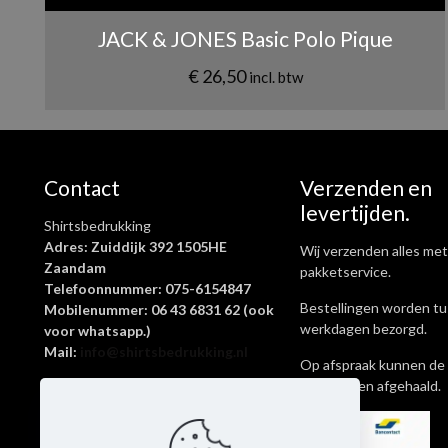
JACK & JONES Basic Polo Pique
€
26,50
incl. btw
Contact
Verzenden en
levertijden.
Shirtsbedrukking
Adres: Zuiddijk 392 1505HE
Wij verzenden alles met
Zaandam
pakketservice.
Telefoonnummer: 075-6154847
Bestellingen worden tu
Mobilenummer: 06 43 6831 62 (ook
werkdagen bezorgd.
voor whatsapp.)
Mail:
info@shirtsbedrukking.nl
Op afspraak kunnen de 
ook worden afgehaald.
Shirtsbedrukking is een onderdeel
van Livingstickers
KvK-nummer: 62645269