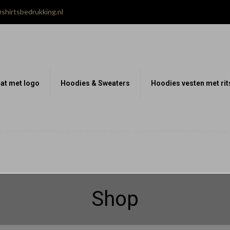
shirtsbedrukking.nl
at met logo
Hoodies & Sweaters
Hoodies vesten met rit
 Gepersonaliseerd Ben je op zoek naar een origineel, stijlvol en comfortabel cadeau voor jo
Shop