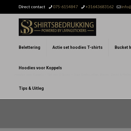
Direct contact
075-6154847
+31643683162
info@
Belettering
Actie set hoodies T-shirts
Bucket h
Hoodies voor Koppels
Hoodies voor Koppels – Set van 2 Stuks – Voor Grote Liefde, Warm, Zacht & Perfect
Tips & Uitleg