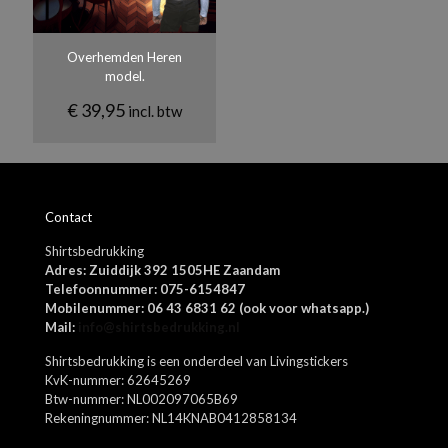
Materiaal
65% polyester, 35% katoen
Overhemden Heren
GSM
model.
195
€
39,95
incl. btw
Naam
*
Contact
E-
Shirtsbedrukking
mail
*
Adres: Zuiddijk 392 1505HE Zaandam
Mijn naam, e-mail en site opslaan in deze browser voor de
Telefoonnummer: 075-6154847
volgende keer wanneer ik een reactie plaats.
Mobilenummer: 06 43 6831 62 (ook voor whatsapp.)
Mail:
info@shirtsbedrukking.nl
Shirtsbedrukking is een onderdeel van Livingstickers
KvK-nummer: 62645269
Btw-nummer: NL002097065B69
Rekeningnummer: NL14KNAB0412858134