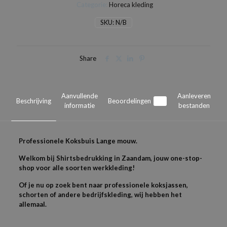
Categorie:
Horeca kleding
SKU:
N/B
Share
Aanvullende
Aanleveren
Beschrijving
Beoordelingen
0
informatie
bestanden
Professionele Koksbuis Lange mouw.
Welkom bij Shirtsbedrukking in Zaandam, jouw one-stop-
shop voor alle soorten werkkleding!
Of je nu op zoek bent naar professionele koksjassen,
schorten of andere bedrijfskleding, wij hebben het
allemaal.