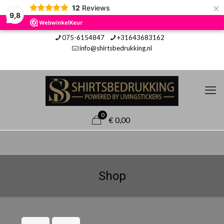
×
12
Reviews
9,8
075-6154847
+31643683162
info@shirtsbedrukking.nl
0
€ 0,00
Shop