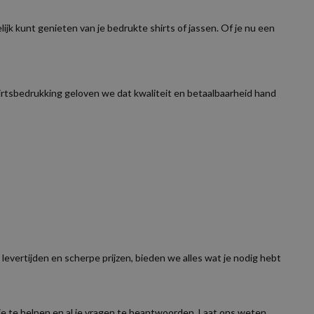
elijk kunt genieten van je bedrukte shirts of jassen. Of je nu een
hirtsbedrukking geloven we dat kwaliteit en betaalbaarheid hand
levertijden en scherpe prijzen, bieden we alles wat je nodig hebt
e te helpen en al je vragen te beantwoorden. Laat ons weten