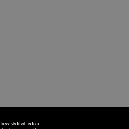
-mail en site opslaan in
oor de volgende keer
reactie plaats.
liseerde kleding kan