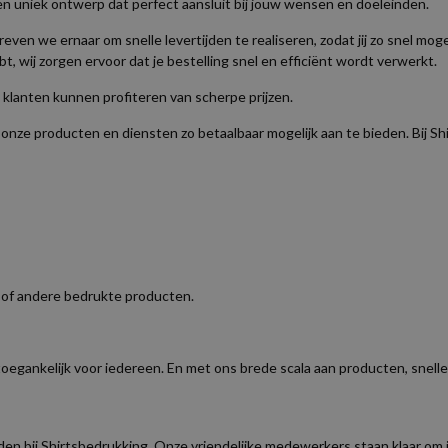
een uniek ontwerp dat perfect aansluit bij jouw wensen en doeleinden.
reven we ernaar om snelle levertijden te realiseren, zodat jij zo snel mog
t, wij zorgen ervoor dat je bestelling snel en efficiënt wordt verwerkt.
e klanten kunnen profiteren van scherpe prijzen.
 onze producten en diensten zo betaalbaar mogelijk aan te bieden. Bij S
n of andere bedrukte producten.
oegankelijk voor iedereen. En met ons brede scala aan producten, snelle 
 bij Shirtsbedrukking. Onze vriendelijke medewerkers staan klaar om j