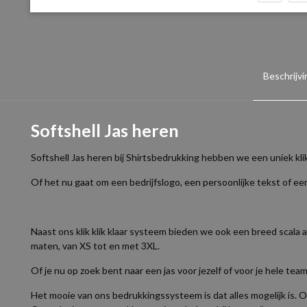
Beschrijvi
Softshell Jas heren
Softshell Jas heren bij Shirtsbedrukking hebben we een uniek kl
Of het nu gaat om een bedrijfslogo, een persoonlijke tekst of e
Naast ons klik klik klaar systeem bieden we ook een breed scala a
maten, van XS tot en met 3XL.
Of je nu op zoek bent naar een jas voor jezelf of voor je hele tea
Het mooie van ons bedrukkingssysteem is dat alles mogelijk is. Of