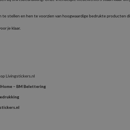
n te stellen en hen te voorzien van hoogwaardige bedrukte producten d
oor je klaar.
p Livingstickers.nl
l
Home – BM Belettering
bedrukking
tickers.nl