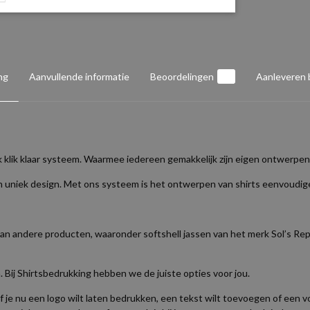
ng
Aanvullende informatie
Beoordelingen
0
Aanleveren
ik klik klaar systeem. Waarmee iedereen gemakkelijk zijn eigen ontwerpe
en uniek design. Met ons systeem is het ontwerpen van shirts eenvoudige
an andere producten, waaronder softshell jassen van het merk Sol’s Repla
m. Bij Shirtsbedrukking hebben we de juiste opties voor jou.
 je nu een logo wilt laten bedrukken, een tekst wilt toevoegen of een vol