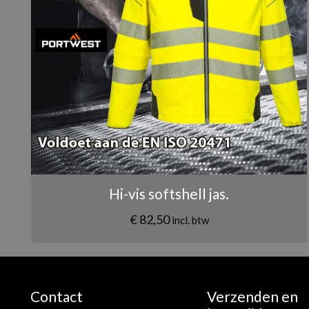
Naam
*
Hi-vis softshell jas.
€
82,50
incl. btw
Contact
Verzenden en