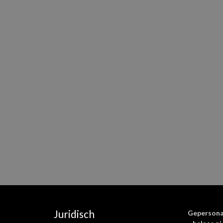
E-
Mijn naam, e
mail
*
deze browser v
wanneer ik een 
Juridisch
Gepersona