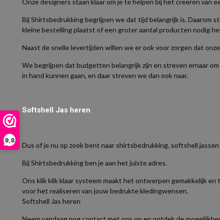
Onze designers staan klaar om je te helpen bij het creëren van 
Bij Shirtsbedrukking begrijpen we dat tijd belangrijk is. Daarom st
kleine bestelling plaatst of een groter aantal producten nodig heb
Naast de snelle levertijden willen we er ook voor zorgen dat onz
We begrijpen dat budgetten belangrijk zijn en streven ernaar om
in hand kunnen gaan, en daar streven we dan ook naar.
Softshell Jas heren
9,8
Dus of je nu op zoek bent naar shirtsbedrukking, softshell jasse
Bij Shirtsbedrukking ben je aan het juiste adres.
Ons klik klik klaar systeem maakt het ontwerpen gemakkelijk en t
voor het realiseren van jouw bedrukte kledingwensen.
Softshell Jas heren
Neem vandaag nog contact met ons op en ontdek de mogelijkheden