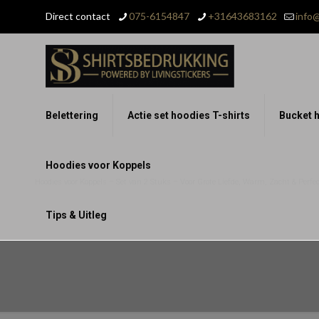
Direct contact
075-6154847
+31643683162
info@
Belettering
Actie set hoodies T-shirts
Bucket h
Hoodies voor Koppels
Hoodies voor Koppels – Set van 2 Stuks – Voor Grote Liefde, Warm, Zacht & Perfect
Tips & Uitleg