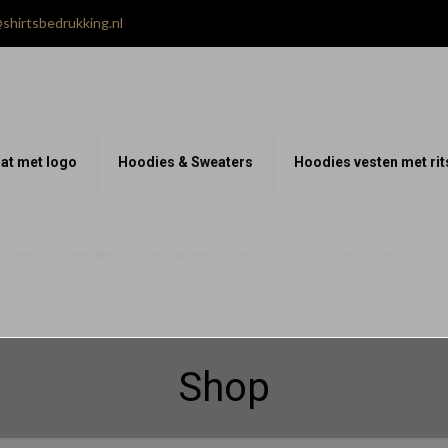
shirtsbedrukking.nl
at met logo
Hoodies & Sweaters
Hoodies vesten met rit
 Gepersonaliseerd Ben je op zoek naar een origineel, stijlvol en comfortabel cadeau voor jo
Shop