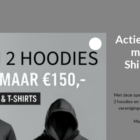
Actie
m
Sh
Met deze spec
2 hoodies en 
vereniginge
Mai