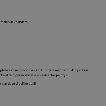
 afhalen in Zaandam.
plete set van 2 hoodies en 3 T-shirts met bedrukking in huis.
 kwaliteit, personalisatie en een scherpe prijs.
van deze tijdelijke deal!
Beoordelingen
en met je bestelnummer,
Dus als je een PDF, AI of EPS bestand heb gra
naar
info@shirtsbedrukking.nl
Resolutie voor foto's en logo's
Wij raden ee
ingen.