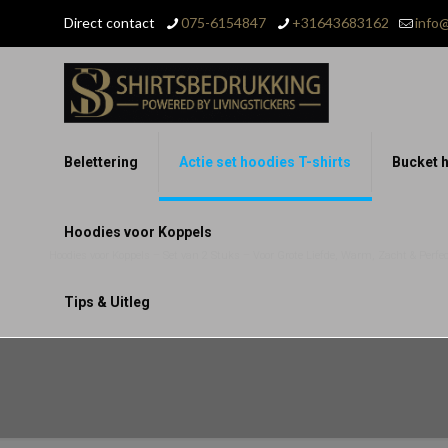
Direct contact
075-6154847
+31643683162
info@
Belettering
Actie set hoodies T-shirts
Bucket h
Hoodies voor Koppels
Hoodies voor Koppels – Set van 2 Stuks – Voor Grote Liefde, Warm, Zacht & Perfect
Tips & Uitleg