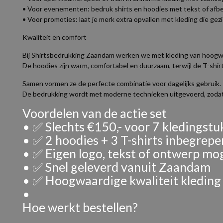
• Voor evenementen: bedruk shirts en hoodies met tekst of afbee
• Voor promoties: laat je merk extra opvallen met kleding die ge
Kwaliteit en comfort
Bij Shirtsbedrukking Zaandam werken we met kleding van hoogwa
De hoodies zijn warm, comfortabel en duurzaam, terwijl de T-shir
Samen vormen ze de perfecte combinatie voor dagelijks gebruik.
De bedrukking wordt met moderne technieken uitgevoerd, zodat j
Voordelen van de actie set
• ✅ Slechts €150,- voor 7 kledingst
• ✅ 2 hoodies + 3 T-shirts inbegrepe
• ✅ Eigen logo, tekst of ontwerp mog
• ✅ Snel geleverd vanuit Zaandam
• ✅ Hoogwaardige kwaliteit kleding
•
Hoe werkt bestellen?