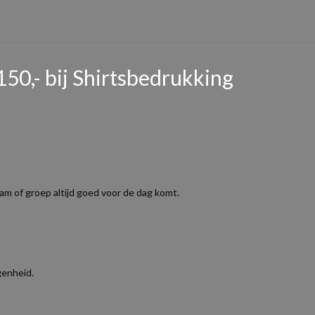
150,- bij Shirtsbedrukking
m of groep altijd goed voor de dag komt.
genheid.