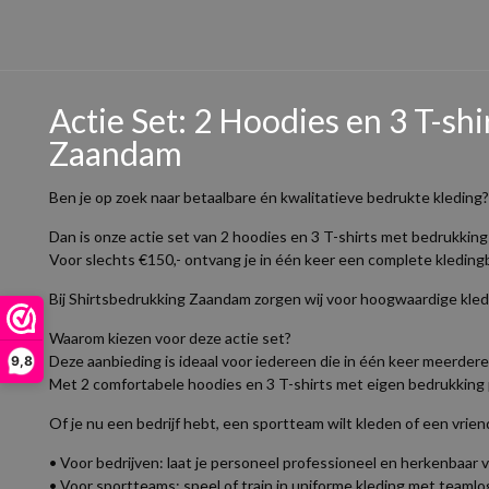
Actie Set: 2 Hoodies en 3 T-sh
Zaandam
Ben je op zoek naar betaalbare én kwalitatieve bedrukte kleding?
Dan is onze actie set van 2 hoodies en 3 T-shirts met bedrukking
Voor slechts €150,- ontvang je in één keer een complete kledingb
Bij Shirtsbedrukking Zaandam zorgen wij voor hoogwaardige kled
Waarom kiezen voor deze actie set?
Deze aanbieding is ideaal voor iedereen die in één keer meerdere
9,8
Met 2 comfortabele hoodies en 3 T-shirts met eigen bedrukking pr
Of je nu een bedrijf hebt, een sportteam wilt kleden of een vrie
• Voor bedrijven: laat je personeel professioneel en herkenbaar
• Voor sportteams: speel of train in uniforme kleding met teamlo