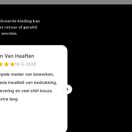
nodig aanpassen.
ng – €150 |
liseerde kleding kan
et retour of geruild
worden
.
rren
5 van de 5 sterren
-mail en site opslaan in
oor de volgende keer