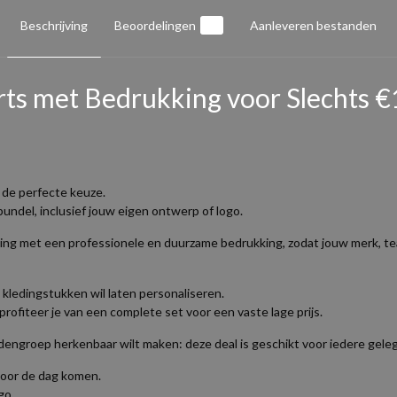
Beschrijving
Beoordelingen
0
Aanleveren bestanden
irts met Bedrukking voor Slechts €
 de perfecte keuze.
undel, inclusief jouw eigen ontwerp of logo.
ing met een professionele en duurzame bedrukking, zodat jouw merk, tea
 kledingstukken wil laten personaliseren.
ofiteer je van een complete set voor een vaste lage prijs.
ndengroep herkenbaar wilt maken: deze deal is geschikt voor iedere gele
 voor de dag komen.
go.