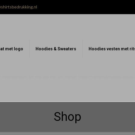
shirtsbedrukking.nl
at met logo
Hoodies & Sweaters
Hoodies vesten met rit
 Gepersonaliseerd Ben je op zoek naar een origineel, stijlvol en comfortabel cadeau voor jo
Shop