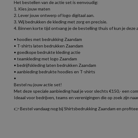
Het bestellen van de actie set is eenvoudig:
1. Kies jouw maten
2. Lever jouw ontwerp of logo digitaal aan.
3. Wij bedrukken de kleding met zorg en precisie.
4. Binnen korte tijd ontvang je de bestelling thuis of kun je deze
• hoodies met bedrukking Zaandam
• T-shirts laten bedrukken Zaandam
• goedkope bedrukte kleding actie
• teamkleding met logo Zaandam
• bedrijfskleding laten bedrukken Zaandam
• aanbieding bedrukte hoodies en T-shirts
•
Bestel nu jouw actie set!
Met deze speciale aanbieding haal je voor slechts €150,- een com
Ideaal voor bedrijven, teams en verenigingen die op zoek zijn naar
👉 Bestel vandaag nog bij Shirtsbedrukking Zaandam en profiteer 
Als je het logo in een bestand hebt dan kun je die los mailen sam
Kom je er niet uit mail dan je bestand samen met bestelnummer 
Er zijn nog geen beoordel