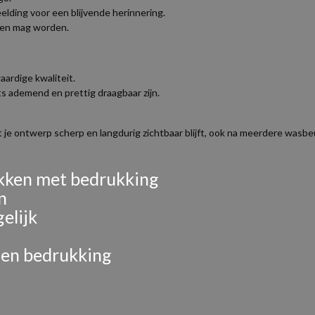
lding voor een blijvende herinnering.
zien mag worden.
ardige kwaliteit.
ts ademend en prettig draagbaar zijn.
e ontwerp scherp en langdurig zichtbaar blijft, ook na meerdere wasbe
ukken met bedrukking
n
elijk
 en bedrukking