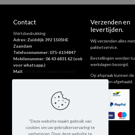
Bestanden met een resolutie lager dan 150 DPI levert kwaliteit ver
Wees de eerste o
Shirtsbedrukkin
Contact
Verzenden en
levertijden.
Shirtsbedrukking
Je e-mailadres wordt niet
Adres: Zuiddijk 392 1505HE
Wij verzenden alles met
Zaandam
pakketservice.
Telefoonnummer: 075-6154847
Je waardering
*
1 van d
Bestellingen worden tu
Mobilenummer: 06 43 6831 62 (ook
werkdagen bezorgd.
voor whatsapp.)
Mail:
info@shirtsbedrukking.nl
Op afspraak kunnen de 
ook worden afgehaald.
Shirtsbedrukking is een onderdeel
van Livingstickers
KvK-nummer: 62645269
Btw-nummer: NL002097065B69
Rekeningnummer:
NL14KNAB0412858134
"Deze website maakt gebruik van
Naam
*
cookies om uw gebruikerservaring te
verbeteren. Door deze website te