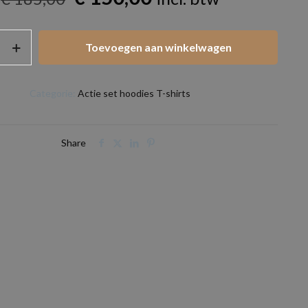
prijs
prijs
was:
is:
Toevoegen aan winkelwagen
€ 185,00.
€ 150,00.
Categorie:
Actie set hoodies T-shirts
Share
king