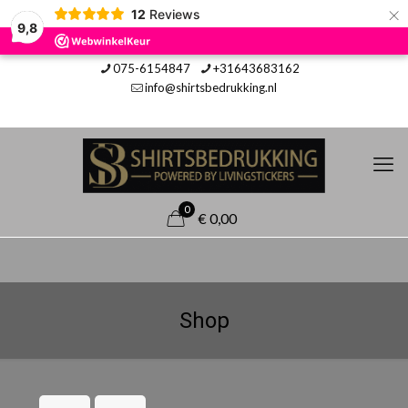
×
12
Reviews
9,8
075-6154847
+31643683162
info@shirtsbedrukking.nl
0
€ 0,00
Shop