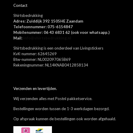
Contact
E-
Shirtsbedrukking
mail
*
Adres: Zuiddijk 392 1505HE Zaandam
Mijn naam, e-mail en site opslaan in deze browser voor de
Telefoonnummer: 075-6154847
volgende keer wanneer ik een reactie plaats.
Mobilenummer: 06 43 6831 62 (ook voor whatsapp.)
Mail:
info@shirtsbedrukking.nl
Shirtsbedrukking is een onderdeel van Livingstickers
KvK-nummer: 62645269
Btw-nummer: NL002097065B69
Rekeningnummer: NL14KNAB0412858134
Verzenden en levertijden.
Wij verzenden alles met Postnl pakketservice.
Bestellingen worden tussen de 1-3 werkdagen bezorgd.
Op afspraak kunnen de bestellingen ook worden afgehaald.