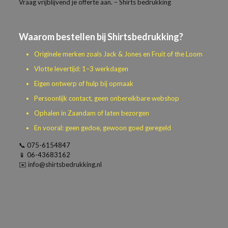
Vraag vrijblijvend je offerte aan. – Shirts bedrukking
Waarom bestellen bij Shirtsbedrukking?
Originele merken zoals Jack & Jones en Fruit of the Loom
Vlotte levertijd: 1–3 werkdagen
Eigen ontwerp of hulp bij opmaak
Persoonlijk contact, geen onbereikbare webshop
Ophalen in Zaandam of laten bezorgen
En vooral: geen gedoe, gewoon goed geregeld
📞
075-6154847
📱
06-43683162
✉️
info@shirtsbedrukking.nl
Beoordelingen
Als je het logo in een bestand hebt dan kun je die los mailen
Gewicht
samen met je bestelnummer,
N/B
Er zijn nog geen beoordelingen.