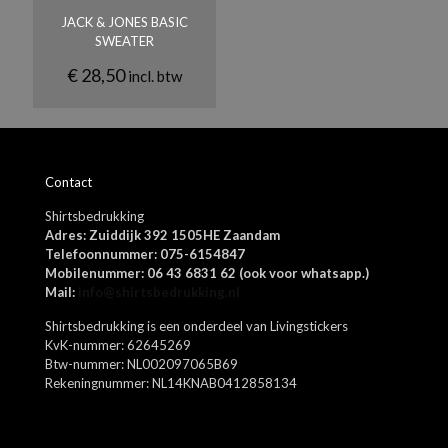
Roze, Zwart, Wit, Lichtgrijs
JACK & JONES BASIC
SWEATER
€
28,50
incl. btw
Naam
*
Contact
E-
Shirtsbedrukking
mail
*
Adres: Zuiddijk 392 1505HE Zaandam
Mijn naam, e-mail en site opslaan in deze browser voor de
Telefoonnummer: 075-6154847
volgende keer wanneer ik een reactie plaats.
Mobilenummer: 06 43 6831 62 (ook voor whatsapp.)
Mail:
info@shirtsbedrukking.nl
Shirtsbedrukking is een onderdeel van Livingstickers
KvK-nummer: 62645269
Btw-nummer: NL002097065B69
Rekeningnummer: NL14KNAB0412858134