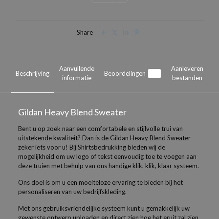
Share
Aanvullende
Aanleveren
Beschrijving
Beoordelingen
0
informatie
bestanden
Gildan Heavy Blend Sweater
Bent u op zoek naar een comfortabele en stijlvolle trui van
uitstekende kwaliteit? Dan is de Gildan Heavy Blend Sweater
zeker iets voor u! Bij Shirtsbedrukking bieden wij de
mogelijkheid om uw logo of tekst eenvoudig toe te voegen aan
deze truien met behulp van ons handige klik, klik, klaar systeem.
Ons doel is om u een moeiteloze ervaring te bieden bij het
personaliseren van uw bedrijfskleding.
Met ons gebruiksvriendelijke systeem kunt u gemakkelijk uw
gewenste ontwerp uploaden en direct zien hoe het eruit zal zien