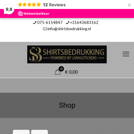
×
12
Reviews
9,8
075-6154847
+31643683162
info@shirtsbedrukking.nl
0
€ 0,00
Shop