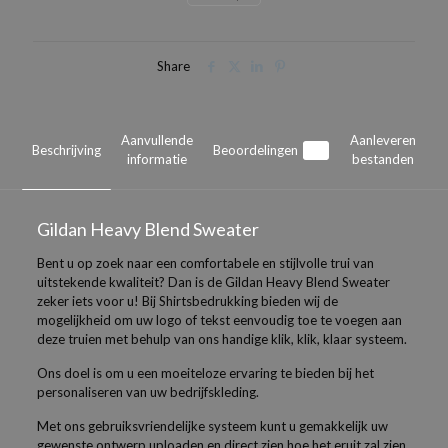
Share
Aanvullende
Aanleveren
Beschrijving
Beoordelingen
0
informatie
bestanden
Gildan Heavy Blend Sweater
Bent u op zoek naar een comfortabele en stijlvolle trui van
uitstekende kwaliteit? Dan is de Gildan Heavy Blend Sweater
zeker iets voor u! Bij Shirtsbedrukking bieden wij de
mogelijkheid om uw logo of tekst eenvoudig toe te voegen aan
deze truien met behulp van ons handige klik, klik, klaar systeem.
Ons doel is om u een moeiteloze ervaring te bieden bij het
personaliseren van uw bedrijfskleding.
Met ons gebruiksvriendelijke systeem kunt u gemakkelijk uw
gewenste ontwerp uploaden en direct zien hoe het eruit zal zien