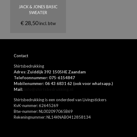
Roze, Zwart, Wit, Lichtgrijs
JACK & JONES BASIC
SWEATER
€
28,50
incl. btw
Naam
*
Contact
E-
Shirtsbedrukking
mail
*
Adres: Zuiddijk 392 1505HE Zaandam
Mijn naam, e-mail en site opslaan in deze browser voor de
Telefoonnummer: 075-6154847
volgende keer wanneer ik een reactie plaats.
Mobilenummer: 06 43 6831 62 (ook voor whatsapp.)
Mail:
info@shirtsbedrukking.nl
Shirtsbedrukking is een onderdeel van Livingstickers
KvK-nummer: 62645269
Btw-nummer: NL002097065B69
Rekeningnummer: NL14KNAB0412858134