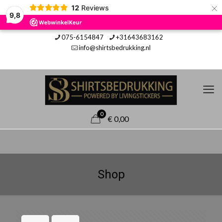
×
12
Reviews
9,8
075-6154847
+31643683162
info@shirtsbedrukking.nl
0
€ 0,00
Shop