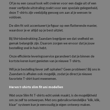
Of je nu een casual look wilt creëren voor een dagje uit of een
meer verfijnde uitstraling zoekt voor een speciale gelegenheid,
deze T-shirts zijn veelzijdig genoeg om aan al je wensen te
voldoen.
De slim fit snit accentueert je figuur op een flatterende manier,
waardoor je er altijd op je best uitziet.
Bij Shirtsbedrukking Zaandam begrijpen we dat snelheid en
gemak belangrijk zijn. Daarom zorgen we ervoor dat je jouw
bestelling snel in huis hebt.
Onze efficiënte leveringsservice garandeert dat je binnen de
kortste keren kunt genieten van je nieuwe T-shirts.
Wil je je bestelling liever zelf ophalen? Geen probleem! Bij ons in
Zaandam is afhalen ook mogelijk, zodat je direct je nieuwe
favoriete T-shirt kunt meenemen.
Heren t-shirts slim fit uni modellen
Wat onze Slim fit T-shirts echt uniek maakt, is de mogelijkheid
om ze zelf te ontwerpen. Met ons gebruiksvriendelijke “klik, klik,
klaar” systeem kun je eenvoudig je eigen ontwerp maken.