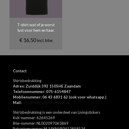
150
sterren
sterren
sterren
sterren
sterren
nodig aanpassen.
Materiaal
Biologisch katoen.
T-shirt wat of je worst
Kleuren
lust voor hem en haar.
Donkergrijs, Lichtblauw, Navy, Oranje, Rood, Royal blue, Roze,
`Kelly green, Appel groen, Aqua, Khaki, Zwart, Wit, Lichtgrijs
€
16,50
incl. btw
Naam
*
Contact
E-
Shirtsbedrukking
mail
*
Adres: Zuiddijk 392 1505HE Zaandam
Mijn naam, e-mail en site opslaan in deze browser voor de
Telefoonnummer: 075-6154847
volgende keer wanneer ik een reactie plaats.
Mobilenummer: 06 43 6831 62 (ook voor whatsapp.)
Mail:
info@shirtsbedrukking.nl
Shirtsbedrukking is een onderdeel van Livingstickers
KvK-nummer: 62645269
Btw-nummer: NL002097065B69
Rekeningnummer: NL14KNAB0412858134