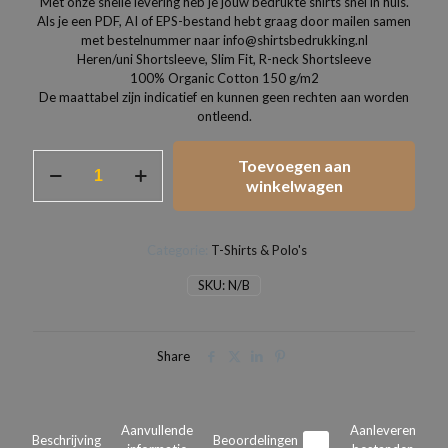
Met onze snelle levering heb je jouw bedrukte shirts snel in huis.
Als je een PDF, AI of EPS-bestand hebt graag door mailen samen
met bestelnummer naar info@shirtsbedrukking.nl
Heren/uni Shortsleeve, Slim Fit, R-neck Shortsleeve
100% Organic Cotton 150 g/m2
De maattabel zijn indicatief en kunnen geen rechten aan worden
ontleend.
Heren
Toevoegen aan
t-
winkelwagen
shirts
slim
fit
Categorie:
T-Shirts & Polo's
uni
modellen
SKU:
N/B
aantal
Share
Aanvullende
Aanleveren
Beschrijving
Beoordelingen
0