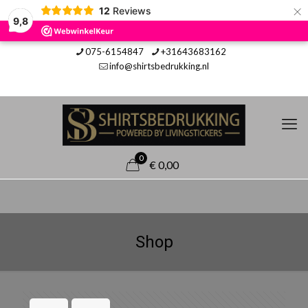
×
12
Reviews
9,8
075-6154847
+31643683162
info@shirtsbedrukking.nl
0
€ 0,00
Shop