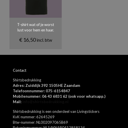
150
sterren
sterren
sterren
sterren
sterren
nodig aanpassen.
Materiaal
Biologisch katoen.
T-shirt wat of je worst
Kleuren
lust voor hem en haar.
Donkergrijs, Lichtblauw, Navy, Oranje, Rood, Royal blue, Roze,
`Kelly green, Appel groen, Aqua, Khaki, Zwart, Wit, Lichtgrijs
€
16,50
incl. btw
Naam
*
Contact
E-
Shirtsbedrukking
mail
*
Adres: Zuiddijk 392 1505HE Zaandam
Mijn naam, e-mail en site opslaan in deze browser voor de
Telefoonnummer: 075-6154847
volgende keer wanneer ik een reactie plaats.
Mobilenummer: 06 43 6831 62 (ook voor whatsapp.)
Mail:
info@shirtsbedrukking.nl
Shirtsbedrukking is een onderdeel van Livingstickers
KvK-nummer: 62645269
Btw-nummer: NL002097065B69
Rekeningnummer: NL14KNAB0412858134