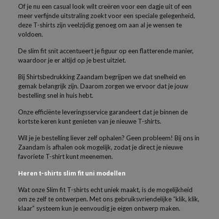
Of je nu een casual look wilt creëren voor een dagje uit of een
meer verfijnde uitstraling zoekt voor een speciale gelegenheid,
deze T-shirts zijn veelzijdig genoeg om aan al je wensen te
voldoen.
De slim fit snit accentueert je figuur op een flatterende manier,
waardoor je er altijd op je best uitziet.
Bij Shirtsbedrukking Zaandam begrijpen we dat snelheid en
gemak belangrijk zijn. Daarom zorgen we ervoor dat je jouw
bestelling snel in huis hebt.
Onze efficiënte leveringsservice garandeert dat je binnen de
kortste keren kunt genieten van je nieuwe T-shirts.
Wil je je bestelling liever zelf ophalen? Geen probleem! Bij ons in
Zaandam is afhalen ook mogelijk, zodat je direct je nieuwe
favoriete T-shirt kunt meenemen.
Heren t-shirts slim fit uni modellen
Wat onze Slim fit T-shirts echt uniek maakt, is de mogelijkheid
om ze zelf te ontwerpen. Met ons gebruiksvriendelijke “klik, klik,
klaar” systeem kun je eenvoudig je eigen ontwerp maken.