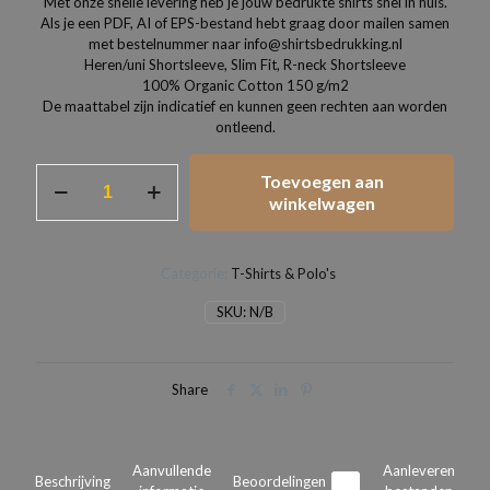
Met onze snelle levering heb je jouw bedrukte shirts snel in huis.
Als je een PDF, AI of EPS-bestand hebt graag door mailen samen
met bestelnummer naar info@shirtsbedrukking.nl
Heren/uni Shortsleeve, Slim Fit, R-neck Shortsleeve
100% Organic Cotton 150 g/m2
De maattabel zijn indicatief en kunnen geen rechten aan worden
ontleend.
Heren
Toevoegen aan
t-
winkelwagen
shirts
slim
fit
Categorie:
T-Shirts & Polo's
uni
modellen
SKU:
N/B
aantal
Share
Aanvullende
Aanleveren
Beschrijving
Beoordelingen
0