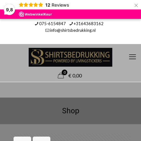
×
12
Reviews
9,8
075-6154847
+31643683162
info@shirtsbedrukking.nl
0
€ 0,00
Shop