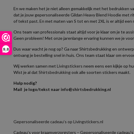
En we maken het je niet alleen gemakkelijk met het bedrukken van
dat je jouw gepersonaliseerde Gildan Heavy Blend Hoodie met rits
of tekst past. En met maten van S tot en met 2XL is er altijd een m
Ons team van professionals staat altijd voor je klaar om je te as
Geen probleem! Met onze jarenlange ervaring kunnen we je voorz
Dus waar wacht je nog op? Ga naar Shirtsbedrukking en ontwerp j
9,8
ontvang je bestelling snel in huis. Ons team staat klaar om ervoor 
Wij werken samen met
Livingstickers
neem eens een kijkje op hun
Wist je al dat
Shirtsbedrukking
ook alle soorten stickers maakt.
Hulp nodig?
Mail je logo/tekst naar
info@shirtsbedrukking.nl
Gepersonaliseerde cadeau’s op Livingstickers.nl
Cadeau’s voor kraamverzorgsters – Gepersonaliseerde cadeau’s o