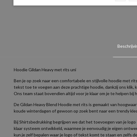
Beschrijvi
Hoodie Gildan Heavy met rits uni
Ben je op zoek naar een comfortabele en stijlvolle hoodie met rit
tekst toe te voegen aan deze prachtige hoodie, dankzij ons klik, 
Ons team staat bovendien altijd voor je klaar om je te helpen bi
De Gildan Heavy Blend Hoodie met rits is gemaakt van hoogwaardi
koude winterdagen of gewoon op zoek bent naar een trendy kledi
Bij Shirtsbedrukking begrijpen we dat het toevoegen van je logo o
klaar systeem ontwikkeld, waarmee je eenvoudig je eigen ontwerp
kun je zelf bepalen waar je logo of tekst komt te staan en zelfs de