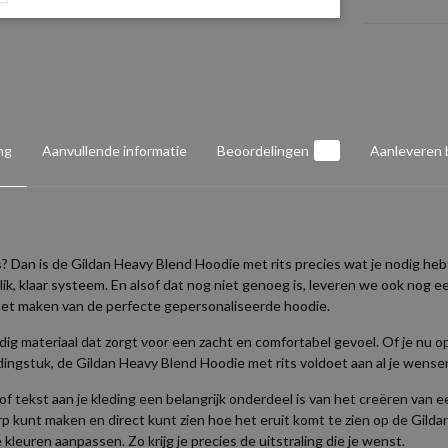
ng
Aanvullende informatie
Beoordelingen
0
Aanleveren
s? Dan is de Gildan Heavy Blend Hoodie met rits precies wat je nodig heb
klik, klaar systeem. En alsof dat nog niet genoeg is, leveren we ook nog e
j het maken van de perfecte gepersonaliseerde hoodie.
g materiaal dat zorgt voor een zacht en comfortabel gevoel. Of je nu op
ngstuk, de Gildan Heavy Blend Hoodie met rits voldoet aan al je wense
f tekst aan je kleding een belangrijk onderdeel is van het creëren van ee
 kunt maken en direct kunt zien hoe het eruit komt te zien op de Gilda
 kleuren aanpassen. Zo krijg je precies de uitstraling die je wenst.