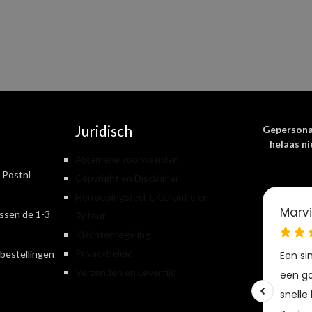
Juridisch
Gepersona
helaas ni
Algemene voorwaarden
 Postnl
Copyright en Disclaimer
Herroepingsrecht, Garantie en
ssen de 1-3
Retour
Klachtenregeling
Privacybeleid
bestellingen
Verzenden en Levertijd