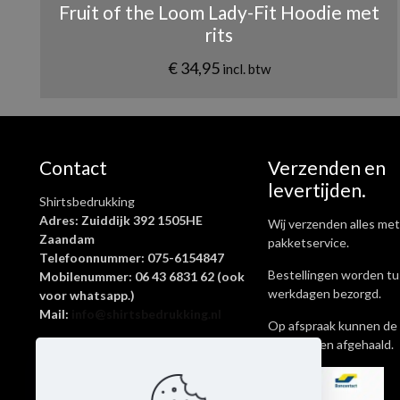
Fruit of the Loom Lady-Fit Hoodie met
rits
€
34,95
incl. btw
Contact
Verzenden en
levertijden.
Shirtsbedrukking
Adres: Zuiddijk 392 1505HE
Wij verzenden alles met
Zaandam
pakketservice.
Telefoonnummer: 075-6154847
Bestellingen worden tu
Mobilenummer: 06 43 6831 62 (ook
werkdagen bezorgd.
voor whatsapp.)
Mail:
info@shirtsbedrukking.nl
Op afspraak kunnen de 
ook worden afgehaald.
Shirtsbedrukking is een onderdeel
van Livingstickers
KvK-nummer: 62645269