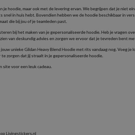
 je hoodie, maar ook met de levering ervan. We begrijpen dat je niet ei
 snel in huis hebt. Bovendien hebben we de hoodie beschikbaar in versch
aat die bij jou of je teamleden past.
sisteren bij het maken van je gepersonaliseerde hoodie. Heb je vragen ov
ien van deskundig advies en zorgen we ervoor dat je tevreden bent met
ouw unieke Gildan Heavy Blend Hoodie met rits vandaag nog. Voeg je logo
te zorgen dat jij straalt in je gepersonaliseerde hoodie.
 site voor een leuk cadeau.
p Livingstickers.nl