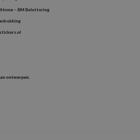
l
Home – BM Belettering
bedrukking
tickers.nl
kan ontwerpen.
Beoordelingen
en met je bestelnummer,
Dus als je een PDF, AI of EPS bestand heb gra
naar
info@shirtsbedrukking.nl
Resolutie voor foto's en logo's
Wij raden ee
lingen.
lies op.
Wij kijken de bestanden altijd na op fouten en zullen deze zo 
om “Hoodie Gildan Heavy met rits uni” te beoor