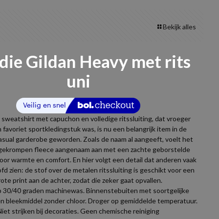
Bekijk alles
ie Gildan Heavy met rits
uni
 sweatshirt met capuchon en volledige ritssluiting, dat vroeger
 favoriet sportkledingstuk was, is nu een belangrijk item in de
casual garderobe geworden. Zoals de naam al aangeeft, voelt het
gekrompen fleece aangenaam aan met een zachte geborstelde
oor warmte en comfort. En hier volgt een detail dat anderen vaak
fd zien: de stof over de metalen ritssluiting is geschikt voor een
rote print aan de achter, zodat die zeker gaat opvallen.
 30/40 graden machinewas. Binnenstebuiten met soortgelijke
en bleekmiddel zonder chloor. Droger op gemiddelde temperatuur.
Niet strijken bij decoraties. Geen chemische reiniging