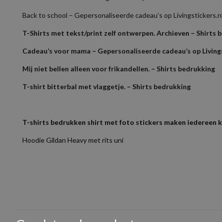
Back to school – Gepersonaliseerde cadeau’s op Livingstickers.n
T-Shirts met tekst/print zelf ontwerpen. Archieven – Shirts 
Cadeau’s voor mama – Gepersonaliseerde cadeau’s op Livings
Mij niet bellen alleen voor frikandellen. – Shirts bedrukking
T-shirt bitterbal met vlaggetje. – Shirts bedrukking
T-shirts bedrukken shirt met foto stickers maken iedereen 
Hoodie Gildan Heavy met rits uni
Als je het logo in een bestand hebt dan kun je die los mailen sam
Gewicht
Kom je er niet uit mail dan je bestand samen met bestelnummer 
Er zijn nog geen beoorde
GSM
Bestanden met een resolutie lager dan 150 DPI levert kwaliteit ver
Wees de eerste 
Geslacht