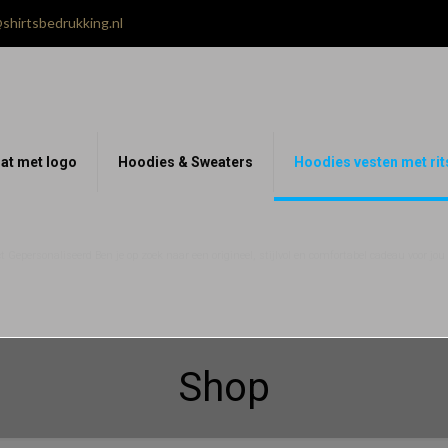
shirtsbedrukking.nl
at met logo
Hoodies & Sweaters
Hoodies vesten met rit
 Gepersonaliseerd Ben je op zoek naar een origineel, stijlvol en comfortabel cadeau voor jo
Shop