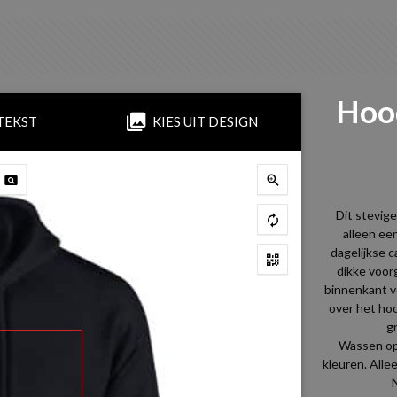
Hood
TEKST
KIES UIT DESIGN
Dit stevige
alleen een
dagelijkse 
dikke voor
binnenkant v
over het hoo
g
Wassen op
kleuren. Alle