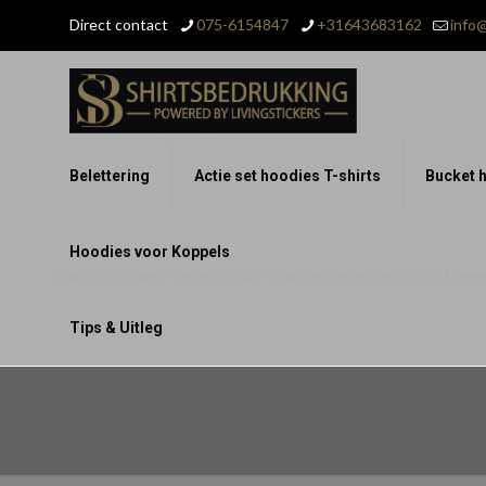
Direct contact
075-6154847
+31643683162
info@
Belettering
Actie set hoodies T-shirts
Bucket h
Hoodies voor Koppels
Hoodies voor Koppels – Set van 2 Stuks – Voor Grote Liefde, Warm, Zacht & Perfect
Tips & Uitleg