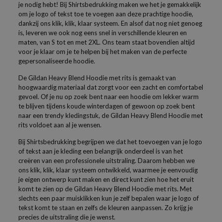
je nodig hebt! Bij Shirtsbedrukking maken we het je gemakkelijk
om je logo of tekst toe te voegen aan deze prachtige hoodie,
dankzij ons klik, klik, klaar systeem. En alsof dat nog niet genoeg
is, leveren we ook nog eens snel in verschillende kleuren en
maten, van S tot en met 2XL. Ons team staat bovendien altijd
voor je klaar om je te helpen bij het maken van de perfecte
gepersonaliseerde hoodie.
De Gildan Heavy Blend Hoodie met rits is gemaakt van
hoogwaardig materiaal dat zorgt voor een zacht en comfortabel
gevoel. Of je nu op zoek bent naar een hoodie om lekker warm
te blijven tijdens koude winterdagen of gewoon op zoek bent
naar een trendy kledingstuk, de Gildan Heavy Blend Hoodie met
rits voldoet aan al je wensen.
Bij Shirtsbedrukking begrijpen we dat het toevoegen van je logo
of tekst aan je kleding een belangrijk onderdeel is van het
creëren van een professionele uitstraling. Daarom hebben we
ons klik, klik, klaar systeem ontwikkeld, waarmee je eenvoudig
je eigen ontwerp kunt maken en direct kunt zien hoe het eruit
komt te zien op de Gildan Heavy Blend Hoodie met rits. Met
slechts een paar muisklikken kun je zelf bepalen waar je logo of
tekst komt te staan en zelfs de kleuren aanpassen. Zo krijg je
precies de uitstraling die je wenst.