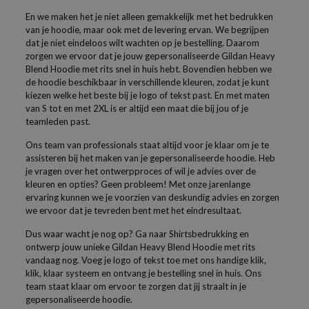
En we maken het je niet alleen gemakkelijk met het bedrukken
van je hoodie, maar ook met de levering ervan. We begrijpen
dat je niet eindeloos wilt wachten op je bestelling. Daarom
zorgen we ervoor dat je jouw gepersonaliseerde Gildan Heavy
Blend Hoodie met rits snel in huis hebt. Bovendien hebben we
de hoodie beschikbaar in verschillende kleuren, zodat je kunt
kiezen welke het beste bij je logo of tekst past. En met maten
van S tot en met 2XL is er altijd een maat die bij jou of je
teamleden past.
Ons team van professionals staat altijd voor je klaar om je te
assisteren bij het maken van je gepersonaliseerde hoodie. Heb
je vragen over het ontwerpproces of wil je advies over de
kleuren en opties? Geen probleem! Met onze jarenlange
ervaring kunnen we je voorzien van deskundig advies en zorgen
we ervoor dat je tevreden bent met het eindresultaat.
Dus waar wacht je nog op? Ga naar Shirtsbedrukking en
ontwerp jouw unieke Gildan Heavy Blend Hoodie met rits
vandaag nog. Voeg je logo of tekst toe met ons handige klik,
klik, klaar systeem en ontvang je bestelling snel in huis. Ons
team staat klaar om ervoor te zorgen dat jij straalt in je
gepersonaliseerde hoodie.