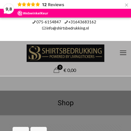
×
12
Reviews
9,8
075-6154847
+31643683162
info@shirtsbedrukking.nl
0
€ 0,00
Shop