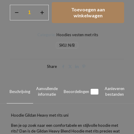
Hoodie
Toevoegen aan
Gildan
winkelwagen
Heavy
met
rits
Categorie:
Hoodies vesten met rits
uni
aantal
SKU:
N/B
Share
Aanvullende
Aanleveren
Beschrijving
Beoordelingen
0
informatie
bestanden
Hoodie Gildan Heavy met rits uni
Ben je op zoek naar een comfortabele en stijlvolle hoodie met
rits? Dan is de Gildan Heavy Blend Hoodie met rits precies wat