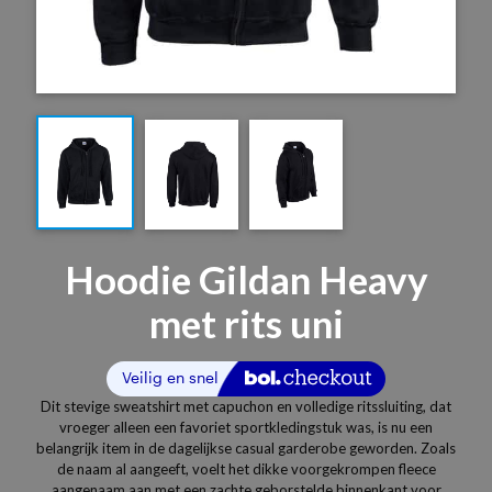
Hoodie Gildan Heavy
met rits uni
Dit stevige sweatshirt met capuchon en volledige ritssluiting, dat
vroeger alleen een favoriet sportkledingstuk was, is nu een
belangrijk item in de dagelijkse casual garderobe geworden. Zoals
de naam al aangeeft, voelt het dikke voorgekrompen fleece
aangenaam aan met een zachte geborstelde binnenkant voor