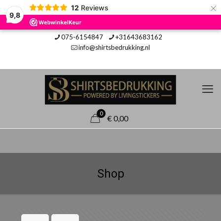
×
12
Reviews
9,8
075-6154847
+31643683162
info@shirtsbedrukking.nl
0
€ 0,00
Shop