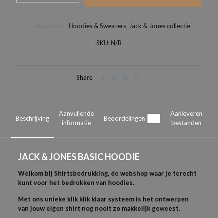
BASIC
HOODIE
Categorieën:
Hoodies & Sweaters
,
Jack & Jones collectie
aantal
SKU:
N/B
Share
Aanvullende
Aanleveren
Beschrijving
Beoordelingen
0
informatie
bestanden
JACK & JONES BASIC HOODIE
Welkom bij Shirtsbedrukking, de webshop waar je terecht
kunt voor het bedrukken van hoodies.
Met ons unieke klik klik klaar systeem is het ontwerpen
van jouw eigen shirt nog nooit zo makkelijk geweest.