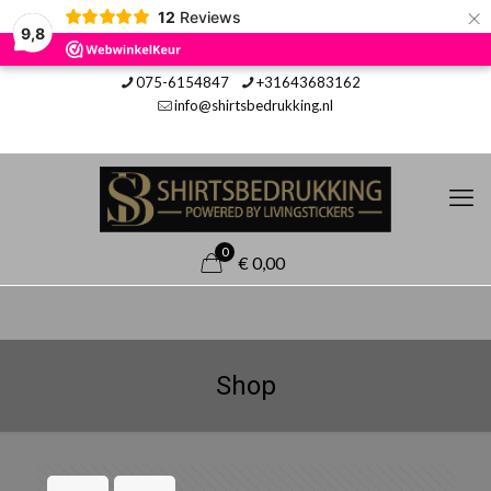
×
12
Reviews
9,8
075-6154847
+31643683162
info@shirtsbedrukking.nl
0
€ 0,00
Shop