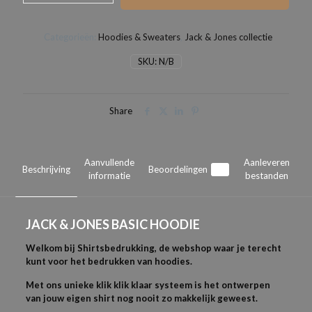
BASIC
HOODIE
Categorieën:
Hoodies & Sweaters
,
Jack & Jones collectie
aantal
SKU:
N/B
Share
Aanvullende
Aanleveren
Beschrijving
Beoordelingen
0
informatie
bestanden
JACK & JONES BASIC HOODIE
Welkom bij Shirtsbedrukking, de webshop waar je terecht
kunt voor het bedrukken van hoodies.
Met ons unieke klik klik klaar systeem is het ontwerpen
van jouw eigen shirt nog nooit zo makkelijk geweest.