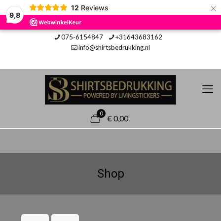
×
12
Reviews
9,8
075-6154847
+31643683162
info@shirtsbedrukking.nl
0
€ 0,00
Shop