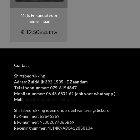
Muts Frikandel voor
hem en haar.
€
12,50
incl. btw
Naam
*
Contact
E-
Shirtsbedrukking
mail
*
Adres: Zuiddijk 392 1505HE Zaandam
Mijn naam, e-mail en site opslaan in deze browser voor de
Telefoonnummer: 075-6154847
volgende keer wanneer ik een reactie plaats.
Mobilenummer: 06 43 6831 62 (ook voor whatsapp.)
Mail:
info@shirtsbedrukking.nl
Shirtsbedrukking is een onderdeel van Livingstickers
KvK-nummer: 62645269
Btw-nummer: NL002097065B69
Rekeningnummer: NL14KNAB0412858134