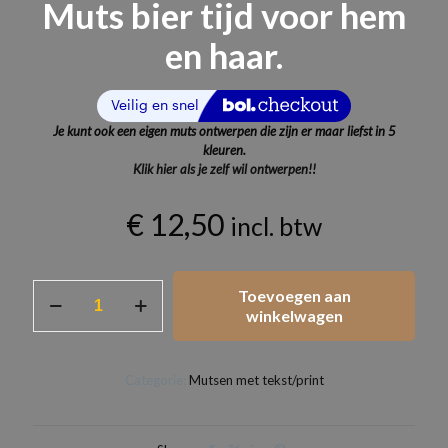
Muts bier tijd voor hem
en haar.
Je kunt ook een eigen muts ontwerpen die zijn er maar liefst in 5
kleuren.
Klik hier als je zelf wil ontwerpen!!
€
12,50
incl. btw
Muts
Toevoegen aan
bier
winkelwagen
tijd
voor
hem
Categorie:
Mutsen met tekst/print
en
haar.
aantal