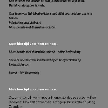
Kies uit onze vijf kleuren en laat je creativiteit de vrije loop.
Bestel vandaag nog je muts.
Ons team van Shirtsbedrukking staat altijd voor je klaar om je te
helpen.
info@shirtsbedrukking.nl
Muts-beanie-met-thinsulate-isolatie
Muts bier tijd voor hem en haar.
Muts-beanie-met-thinsulate-isolatie – Shirts bedrukking
Stickers, tekstborden, kinderkleding en babyartikelen op
Livingstickers.nl
Home – BM Belettering
Muts bier tijd voor hem en haar.
Deze mutsen zijn verkrijgbaar in one size, dus ze passen vrijwel
iedereen! Ook zelf ontwerpen is mogelijk bij shirtsbedrukking
Zaandam