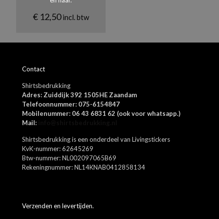
en haar.
€
12,50
incl. btw
Contact
Naam
*
Shirtsbedrukking
E-
Adres: Zuiddijk 392 1505HE Zaandam
mail
*
Telefoonnummer: 075-6154847
Mobilenummer: 06 43 6831 62 (ook voor whatsapp.)
Mijn naam, e-mail en site opslaan in deze browser voor de
Mail:
info@shirtsbedrukking.nl
volgende keer wanneer ik een reactie plaats.
Shirtsbedrukking is een onderdeel van Livingstickers
KvK-nummer: 62645269
Btw-nummer: NL002097065B69
Rekeningnummer: NL14KNAB0412858134
Verzenden en levertijden.