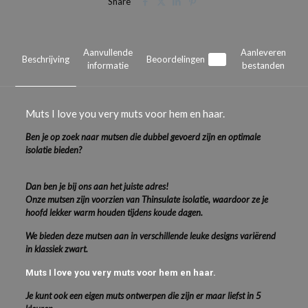
Share
haar.
aantal
Aanvullende
Aanleveren
Beschrijving
Beoordelingen
0
informatie
bestanden
Muts I love you very muts voor hem en haar.
Ben je op zoek naar mutsen die dubbel gevoerd zijn en optimale
isolatie bieden?
Dan ben je bij ons aan het juiste adres!
Onze mutsen zijn voorzien van Thinsulate isolatie, waardoor ze je
hoofd lekker warm houden tijdens koude dagen.
We bieden deze mutsen aan in verschillende leuke designs variërend
in klassiek zwart.
Muts I love you very muts voor hem en haar.
Je kunt ook een eigen muts ontwerpen die zijn er maar liefst in 5