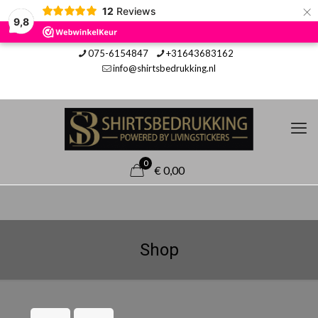
×
12
Reviews
9,8
075-6154847
+31643683162
info@shirtsbedrukking.nl
0
€ 0,00
Shop