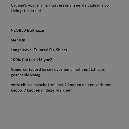
Cadeau’s voor mama – Gepersonaliseerde cadeau’s op
Livingstickers.nl
NEOBLU Balthazar
Men/Uni
Longsleeve, Tailored Fit, Shirts
100% Cotton 145 g/m2
Gemerceriseerd jersey overhemd met een Italiaans
gespreide kraag.
Verstelbare manchetten met 2 knopen en een split met
knoop. 7 knopen in dezelfde kleur.
1 beoordeling voor
Overhemden Dames model.
Als je het logo in een bestand hebt dan kun je die los mailen
Gewicht
samen met je bestelnummer,
N/B
Dus als je een PDF, AI of EPS bestand heb graag door mailen
Harrie
–
februari 24, 2025
Kleuren
Gewaardeerd