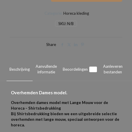
aantal
Categorie:
Horeca kleding
SKU:
N/B
Share
Aanvullende
Aanleveren
Beschrijving
Beoordelingen
1
informatie
bestanden
Overhemden Dames model.
Overhemden dames model met Lange Mouw voor de
Horeca – Shirtsbedrukking
Bij Shirtsbedrukking bieden we een uitgebreide selectie
overhemden met lange mouw, speciaal ontworpen voor de
horeca.