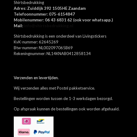
Shirtsbedrukking
Adres: Zuiddijk 392 1505HE Zaandam
Telefoonnummer: 075-6154847
Naam
*
Mobilenummer: 06 43 6831 62 (ook voor whatsapp.)
Mail:
info@shirtsbedrukking.nl
E-
Shirtsbedrukking is een onderdeel van Livingstickers
mail
*
KvK-nummer: 62645269
Btw-nummer: NL002097065B69
Mijn naam, e-mail en site opslaan in deze browser voor de
Rekeningnummer: NL14KNAB0412858134
volgende keer wanneer ik een reactie plaats.
Verzenden en levertijden.
Wij verzenden alles met Postnl pakketservice.
Bestellingen worden tussen de 1-3 werkdagen bezorgd.
Op afspraak kunnen de bestellingen ook worden afgehaald.