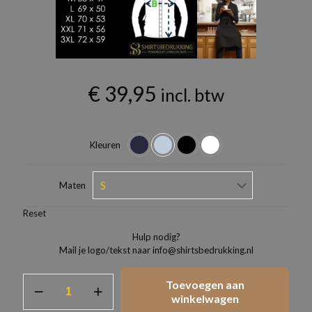
€
39,95
incl. btw
Kleuren
Maten
Reset
Hulp nodig?
Mail je logo/tekst naar info@shirtsbedrukking.nl
Overhemden
Toevoegen aan
Dames
winkelwagen
model.