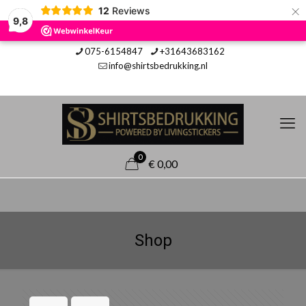
×
12
Reviews
9,8
075-6154847
+31643683162
info@shirtsbedrukking.nl
0
€ 0,00
Shop