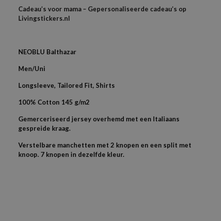
Cadeau’s voor mama – Gepersonaliseerde cadeau’s op
Livingstickers.nl
NEOBLU Balthazar
Men/Uni
Longsleeve, Tailored Fit, Shirts
100% Cotton 145 g/m2
Gemerceriseerd jersey overhemd met een Italiaans
gespreide kraag.
Verstelbare manchetten met 2 knopen en een split met
knoop. 7 knopen in dezelfde kleur.
1 beoordeling voor
Overhemden Dames model.
Als je het logo in een bestand hebt dan kun je die los mailen
Gewicht
samen met je bestelnummer,
N/B
Dus als je een PDF, AI of EPS bestand heb graag door mailen
Harrie
–
februari 24, 2025
Kleuren
Gewaardeerd