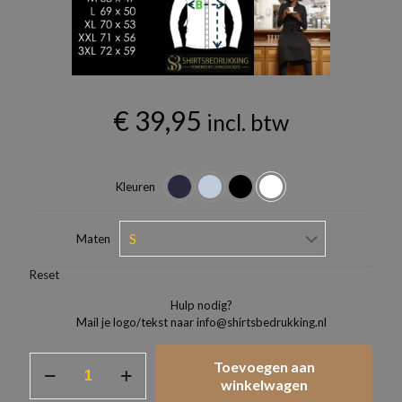
€
39,95
incl. btw
Kleuren
Maten
Reset
Hulp nodig?
Mail je logo/tekst naar info@shirtsbedrukking.nl
Overhemden
Toevoegen aan
Dames
winkelwagen
model.