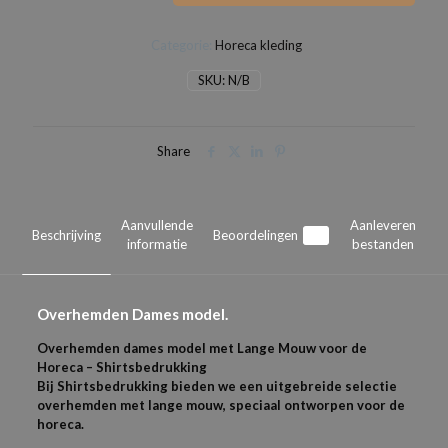
aantal
Categorie:
Horeca kleding
SKU:
N/B
Share
Aanvullende
Aanleveren
Beschrijving
Beoordelingen
1
informatie
bestanden
Overhemden Dames model.
Overhemden dames model met Lange Mouw voor de
Horeca – Shirtsbedrukking
Bij Shirtsbedrukking bieden we een uitgebreide selectie
overhemden met lange mouw, speciaal ontworpen voor de
horeca.