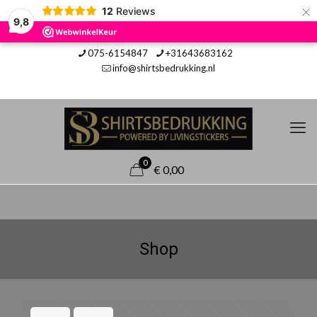
×
12
Reviews
9,8
075-6154847
+31643683162
info@shirtsbedrukking.nl
0
€ 0,00
Shop