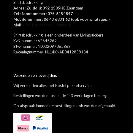
Shirtsbedrukking
Adres: Zuiddijk 392 1505HE Zaandam
Telefoonnummer: 075-6154847
Naam
*
Mobilenummer: 06 43 6831 62 (ook voor whatsapp.)
Mail:
info@shirtsbedrukking.nl
E-
Shirtsbedrukking is een onderdeel van Livingstickers
mail
*
KvK-nummer: 62645269
Btw-nummer: NL002097065B69
Mijn naam, e-mail en site opslaan in deze browser voor de
Rekeningnummer: NL14KNAB0412858134
volgende keer wanneer ik een reactie plaats.
Verzenden en levertijden.
Wij verzenden alles met Postnl pakketservice.
Bestellingen worden tussen de 1-3 werkdagen bezorgd.
Op afspraak kunnen de bestellingen ook worden afgehaald.