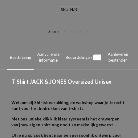
Unisex
SKU:
N/B
aantal
Share
Aanvullende
Aanleveren
Beschrijving
Beoordelingen
0
informatie
bestanden
T-Shirt JACK & JONES Oversized Unisex
Welkom bij Shirtsbedrukking, de webshop waar je terecht
kunt voor het bedrukken van t-shirts.
Met ons unieke klik klik klaar systeem is het ontwerpen
van jouw eigen shirt nog nooit zo makkelijk geweest.
Of je nu op zoek bent naar een persoonlijk ontwerp voor