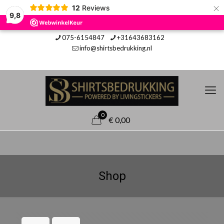
×
12
Reviews
9,8
075-6154847
+31643683162
info@shirtsbedrukking.nl
0
€ 0,00
Shop