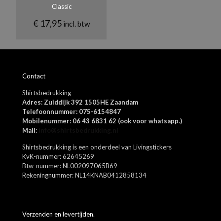
Classic
Shortsleeve, Oversized
€
17,95
incl. btw
Kleuren
Azure blue, Alphine green, Asphalt, Beetle green, Cappuccino brown,
Dizzel grey, Egret offwhite, Falcon brown, Fuschia rose, Grey
Melange, Jolly green, Lipstick red, Navy blazer, Port royale, Rosin
green, Shipper blue, Skyway blue, Spectra yellow, Surf the blue,
Contact
Vibrant orange, Warm taupe sand, Zwart, Wit
Naam
*
Shirtsbedrukking
E-
Adres: Zuiddijk 392 1505HE Zaandam
mail
*
Telefoonnummer: 075-6154847
Mobilenummer: 06 43 6831 62 (ook voor whatsapp.)
Mijn naam, e-mail en site opslaan in deze browser voor de
Mail:
info@shirtsbedrukking.nl
volgende keer wanneer ik een reactie plaats.
Shirtsbedrukking is een onderdeel van Livingstickers
KvK-nummer: 62645269
Btw-nummer: NL002097065B69
Rekeningnummer: NL14KNAB0412858134
Verzenden en levertijden.