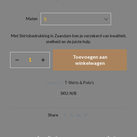
Maten
Met Shirtsbedrukking in Zaandam ben je verzekerd van kwaliteit,
snelheid en de juiste hulp.
T-
Toevoegen aan
shirt
winkelwagen
wat
of
je
Categorie:
T-Shirts & Polo's
worst
lust
SKU:
N/B
voor
hem
en
haar.
Share
aantal