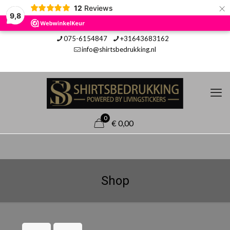
×
12
Reviews
9,8
075-6154847
+31643683162
info@shirtsbedrukking.nl
0
€ 0,00
Shop