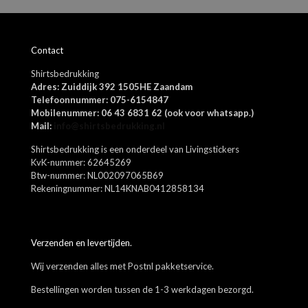
Contact
Naam
*
Shirtsbedrukking
E-
Adres: Zuiddijk 392 1505HE Zaandam
mail
*
Telefoonnummer: 075-6154847
Mobilenummer: 06 43 6831 62 (ook voor whatsapp.)
Mijn naam, e-mail en site opslaan in deze browser voor de
Mail:
info@shirtsbedrukking.nl
volgende keer wanneer ik een reactie plaats.
Shirtsbedrukking is een onderdeel van Livingstickers
KvK-nummer: 62645269
Btw-nummer: NL002097065B69
Rekeningnummer: NL14KNAB0412858134
Verzenden en levertijden.
Wij verzenden alles met Postnl pakketservice.
Bestellingen worden tussen de 1-3 werkdagen bezorgd.