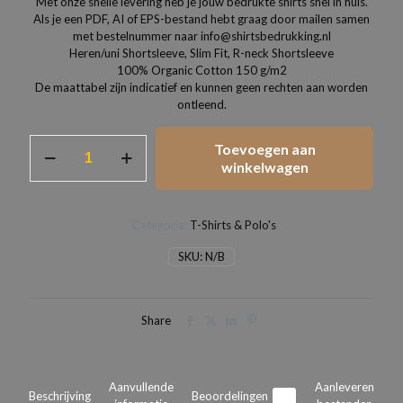
Met onze snelle levering heb je jouw bedrukte shirts snel in huis.
Als je een PDF, AI of EPS-bestand hebt graag door mailen samen
met bestelnummer naar info@shirtsbedrukking.nl
Heren/uni Shortsleeve, Slim Fit, R-neck Shortsleeve
100% Organic Cotton 150 g/m2
De maattabel zijn indicatief en kunnen geen rechten aan worden
ontleend.
Heren
Toevoegen aan
t-
winkelwagen
shirts
slim
fit
Categorie:
T-Shirts & Polo's
uni
modellen
SKU:
N/B
aantal
Share
Aanvullende
Aanleveren
Beschrijving
Beoordelingen
0