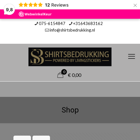
×
12
Reviews
9,8
075-6154847
+31643683162
info@shirtsbedrukking.nl
0
€ 0,00
Shop