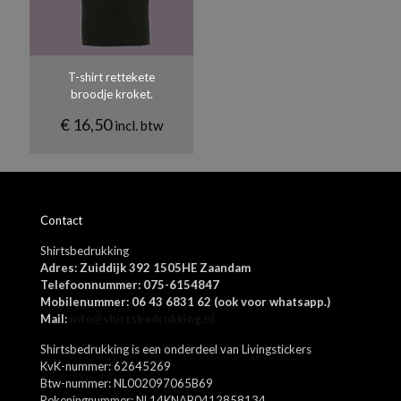
150
sterren
sterren
sterren
sterren
sterren
nodig aanpassen.
Materiaal
Biologisch katoen.
T-shirt rettekete
Kleuren
broodje kroket.
Donkergrijs, Lichtblauw, Navy, Oranje, Rood, Royal blue, Roze,
`Kelly green, Appel groen, Aqua, Khaki, Zwart, Wit, Lichtgrijs
€
16,50
incl. btw
Naam
*
Contact
E-
Shirtsbedrukking
mail
*
Adres: Zuiddijk 392 1505HE Zaandam
Mijn naam, e-mail en site opslaan in deze browser voor de
Telefoonnummer: 075-6154847
volgende keer wanneer ik een reactie plaats.
Mobilenummer: 06 43 6831 62 (ook voor whatsapp.)
Mail:
info@shirtsbedrukking.nl
Shirtsbedrukking is een onderdeel van Livingstickers
KvK-nummer: 62645269
Btw-nummer: NL002097065B69
Rekeningnummer: NL14KNAB0412858134