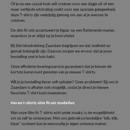
Of je nu een casual look wilt creëren voor een dagje uit of een
meer verfijnde uitstraling zoekt voor een speciale gelegenheid,
deze T-shirts zijn veelzijdig genoeg om aan al je wensen te
voldoen.
De slim fit snit accentueert je figuur op een flatterende manier,
waardoor je er altijd op je best uitziet.
Bij Shirtsbedrukking Zaandam begrijpen we dat snelheid en
gemak belangrijk zijn. Daarom zorgen we ervoor dat je jouw
bestelling snel in huis hebt.
Onze efficiënte leveringsservice garandeert dat je binnen de
kortste keren kunt genieten van je nieuwe T-shirts.
Wil je je bestelling liever zelf ophalen? Geen probleem! Bij ons in
Zaandam is afhalen ook mogelijk, zodat je direct je nieuwe
favoriete T-shirt kunt meenemen.
Heren t-shirts slim fit uni modellen
Wat onze Slim fit T-shirts echt uniek maakt, is de mogelijkheid
om ze zelf te ontwerpen. Met ons gebruiksvriendelijke “klik, klik,
klaar” systeem kun je eenvoudig je eigen ontwerp maken.