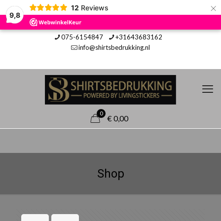
×
12
Reviews
9,8
075-6154847
+31643683162
info@shirtsbedrukking.nl
0
€ 0,00
Shop