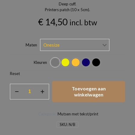
Deep cuff.
Printers patch (10 x 5cm).
€
14,50
incl. btw
Maten
Kleuren
Reset
Muts
Toevoegen aan
zelf
winkelwagen
ontwerpen
met
eigen
Categorie:
Mutsen met tekst/print
tekst
logo.
SKU:
N/B
aantal