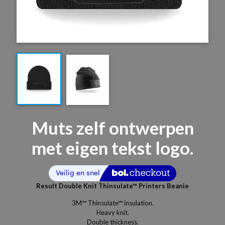
Muts zelf ontwerpen
met eigen tekst logo.
Result Double Knit Thinsulate™ Printers Beanie
3M™ Thinsulate™ insulation.
Heavy knit.
Double thickness.