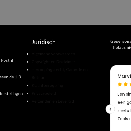
Juridisch
Gepersona
helaas ni
Algemene voorwaarden
 Postnl
Copyright en Disclaimer
Herroepingsrecht, Garantie en
ssen de 1-3
Retour
Klachtenregeling
Privacybeleid
bestellingen
Verzenden en Levertijd