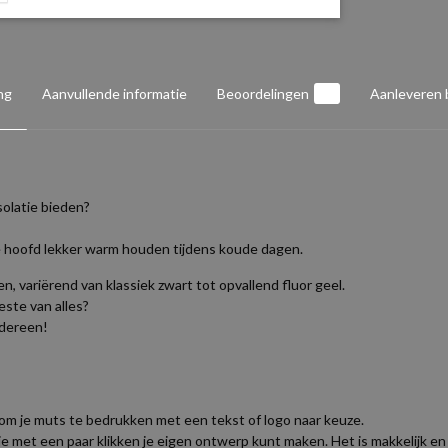
ng
Aanvullende informatie
Beoordelingen
0
Aanleveren
solatie bieden?
je hoofd lekker warm houden tijdens koude dagen.
n, variërend van klassiek zwart tot opvallend fluor geel.
beste van alles?
edereen!
om je muts te bedrukken met een tekst of logo naar keuze.
met een paar klikken je eigen ontwerp kunt maken. Het is makkelijk en sne