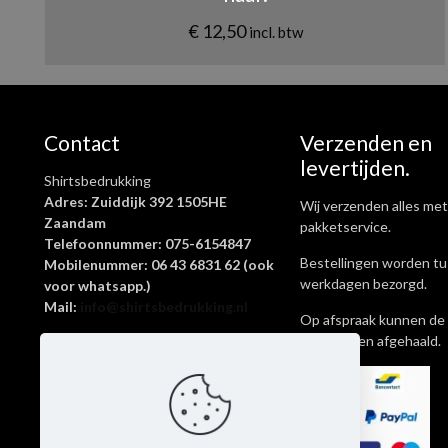
€
12,50
incl. btw
Contact
Verzenden en
levertijden.
Shirtsbedrukking
Adres: Zuiddijk 392 1505HE
Wij verzenden alles met
Zaandam
pakketservice.
Telefoonnummer: 075-6154847
Bestellingen worden tu
Mobilenummer: 06 43 6831 62 (ook
werkdagen bezorgd.
voor whatsapp.)
Mail:
info@shirtsbedrukking.nl
Op afspraak kunnen de 
ook worden afgehaald.
Shirtsbedrukking is een onderdeel
van Livingstickers
KvK-nummer: 62645269
Btw-nummer: NL002097065B69
Rekeningnummer:
NL14KNAB0412858134