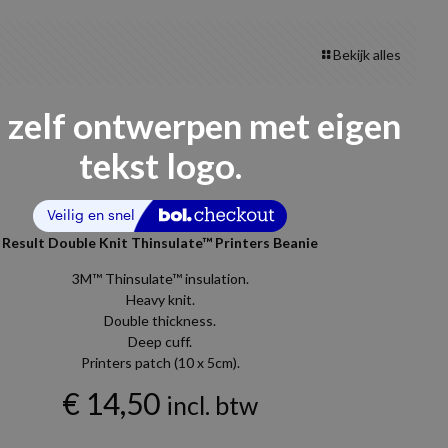
Bekijk alles
 zelf ontwerpen met eigen
tekst logo.
Result Double Knit Thinsulate™ Printers Beanie
3M™ Thinsulate™ insulation.
Heavy knit.
Double thickness.
Deep cuff.
Printers patch (10 x 5cm).
€
14,50
incl. btw