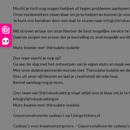
Mocht je toch nog vragen hebben of tegen problemen aanlopen bi
Onze medewerkers staan klaar om je te helpen en kunnen je voor
Je kunt ons bereiken door een mail te sturen naar
info@shirtsbed
Wij streven ernaar om onze klanten de best mogelijke service te
Daarom zorgen we ervoor dat je bestelling zo snel mogelijk word
9,8
Muts-beanie-met-thinsulate-isolatie
Dus waar wacht je nog op?
Ga aan de slag met het ontwerpen van je eigen muts en maak een
Met onze dubbel gevoerde mutsen met Thinsulate isolatie en de m
Kies uit onze vijf kleuren en laat je creativiteit de vrije loop.
Bestel vandaag nog je muts.
Ons team van Shirtsbedrukking staat altijd voor je klaar om je te 
info@shirtsbedrukking.nl
Muts-beanie-met-thinsulate-isolatie
Gepersonaliseerde cadeau’s op Livingstickers.nl
Cadeau’s voor kraamverzorgsters – Gepersonaliseerde cadeau’s o