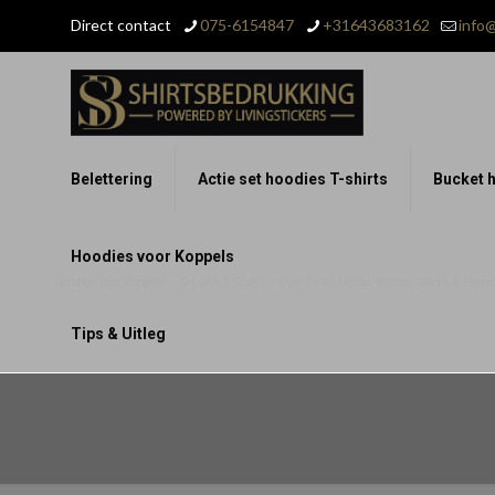
Direct contact
075-6154847
+31643683162
info@
Belettering
Actie set hoodies T-shirts
Bucket h
Hoodies voor Koppels
Hoodies voor Koppels – Set van 2 Stuks – Voor Grote Liefde, Warm, Zacht & Perfect
Tips & Uitleg