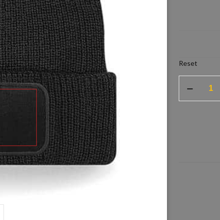
Reset
Muts
zelf
ontwerpen
met
eigen
tekst
logo.
aantal