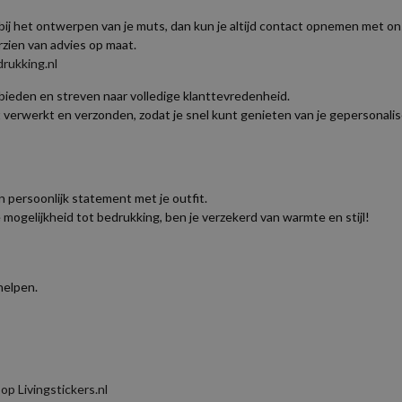
j het ontwerpen van je muts, dan kun je altijd contact opnemen met on
zien van advies op maat.
rukking.nl
 bieden en streven naar volledige klanttevredenheid.
t verwerkt en verzonden, zodat je snel kunt genieten van je gepersonali
 persoonlijk statement met je outfit.
ogelijkheid tot bedrukking, ben je verzekerd van warmte en stijl!
helpen.
p Livingstickers.nl