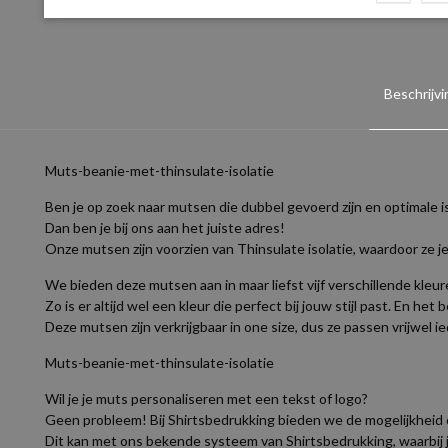
Beschrijvi
Muts-beanie-met-thinsulate-isolatie
Ben je op zoek naar mutsen die dubbel gevoerd zijn en optimale i
Dan ben je bij ons aan het juiste adres!
Onze mutsen zijn voorzien van Thinsulate isolatie, waardoor ze 
We bieden deze mutsen aan in maar liefst vijf verschillende kleure
Zo is er altijd wel een kleur die perfect bij jouw stijl past. En het 
Deze mutsen zijn verkrijgbaar in one size, dus ze passen vrijwel i
Muts-beanie-met-thinsulate-isolatie
Wil je je muts personaliseren met een tekst of logo?
Geen probleem! Bij Shirtsbedrukking bieden we de mogelijkheid 
Dit kan met ons bekende systeem van Shirtsbedrukking, waarbij je 