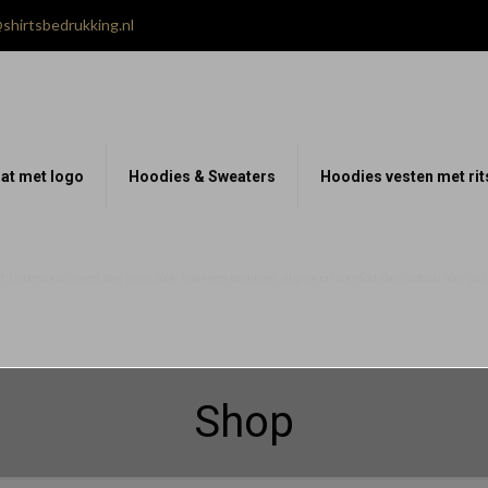
shirtsbedrukking.nl
at met logo
Hoodies & Sweaters
Hoodies vesten met rit
 Gepersonaliseerd Ben je op zoek naar een origineel, stijlvol en comfortabel cadeau voor jo
Shop