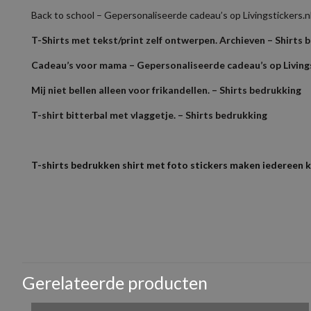
Back to school – Gepersonaliseerde cadeau’s op Livingstickers.n
T-Shirts met tekst/print zelf ontwerpen. Archieven – Shirts 
Cadeau’s voor mama – Gepersonaliseerde cadeau’s op Livings
Mij niet bellen alleen voor frikandellen. – Shirts bedrukking
T-shirt bitterbal met vlaggetje. – Shirts bedrukking
T-shirts bedrukken shirt met foto stickers maken iedereen 
Als je het logo in een bestand hebt dan kun je die los mailen sam
Gewicht
Kom je er niet uit mail dan je bestand samen met bestelnummer 
Er zijn nog geen beoorde
Maten
Bestanden met een resolutie lager dan 150 DPI levert kwaliteit ver
Wees de eerste 
Merken
Gerelateerde producten
Kleuren
Je e-mailadres wordt nie
Geslacht