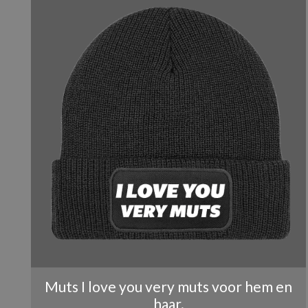
Je waardering
*
1 van 
Naam
*
Muts I love you very muts voor hem en
haar.