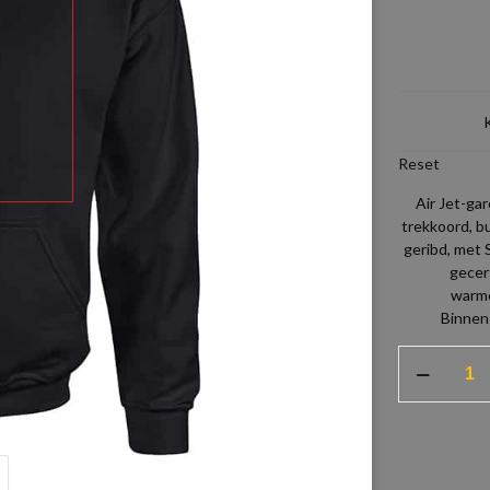
Reset
Air Jet-ga
trekkoord, b
geribd, met
gecert
warme
Binnens
HOODIE
GILDAN
HEAVY
BLEND
aantal