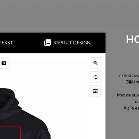
HO
TEKST
KIES UIT DESIGN
Je hebt sw
Gildan
Met de sup
de
Als je 