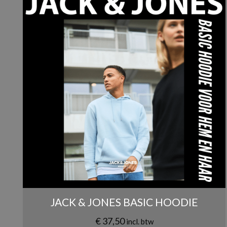
Geslacht
Je waardering
*
1 van 
Kleuren
Naam
*
JACK & JONES BASIC HOODIE
€
37,50
incl. btw