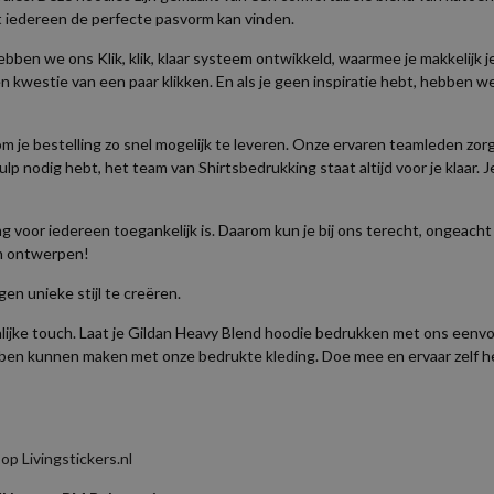
dat iedereen de perfecte pasvorm kan vinden.
en we ons Klik, klik, klaar systeem ontwikkeld, waarmee je makkelijk je
n kwestie van een paar klikken. En als je geen inspiratie hebt, hebben w
m je bestelling zo snel mogelijk te leveren. Onze ervaren teamleden zorg
ulp nodig hebt, het team van Shirtsbedrukking staat altijd voor je klaar. 
ng voor iedereen toegankelijk is. Daarom kun je bij ons terecht, ongeac
en ontwerpen!
en unieke stijl te creëren.
nlijke touch. Laat je Gildan Heavy Blend hoodie bedrukken met ons eenv
 hebben kunnen maken met onze bedrukte kleding. Doe mee en ervaar zelf 
p Livingstickers.nl