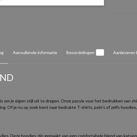
ng
Aanvullende informatie
Beoordelingen
0
Aanleveren
END
is om je eigen stijl uit te dragen. Onze passie voor het bedrukken van 
. Of je nu op zoek bent naar bedrukte T-shirts, polo’s of zelfs hoodies, 
odies. Deze hoodies zijn gemaakt van een comfortabele blend van katoe