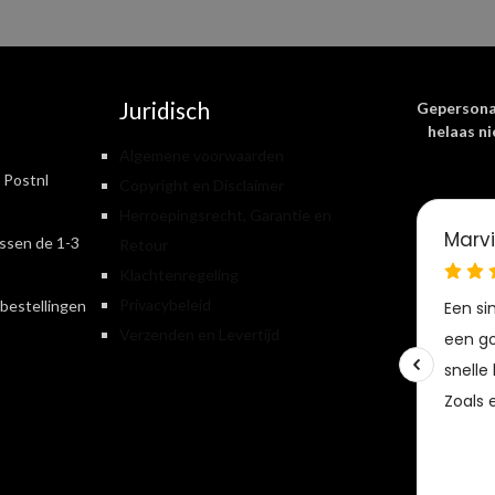
Juridisch
Gepersona
helaas ni
Algemene voorwaarden
 Postnl
Copyright en Disclaimer
Herroepingsrecht, Garantie en
ssen de 1-3
Retour
Klachtenregeling
Privacybeleid
bestellingen
Verzenden en Levertijd