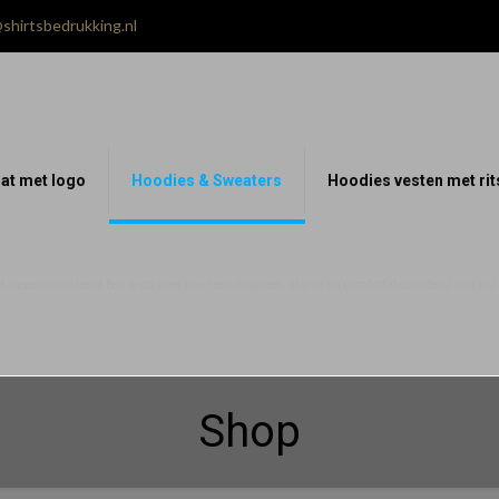
shirtsbedrukking.nl
at met logo
Hoodies & Sweaters
Hoodies vesten met rit
 Gepersonaliseerd Ben je op zoek naar een origineel, stijlvol en comfortabel cadeau voor jo
Shop