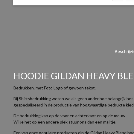
Beschrijvi
HOODIE GILDAN HEAVY BL
Bedrukken, met Foto Logo of gewoon tekst.
Bij Shirtsbedrukking weten we als geen ander hoe belangrijk het 
gespecialiseerd in de productie van hoogwaardige bedrukte kleding
De bedrukking kan op de voor en achterkant en op de mouw.
Wil je het op een andere plek stuur ons dan een mailtje.
Een van onze populaire producten zijn de Gildan Heavy Blend ho