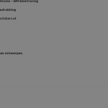
l
Home – BM Belettering
bedrukking
tickers.nl
kan ontwerpen.
Beoordelingen
en met je bestelnummer,
Dus als je een PDF, AI of EPS bestand heb gra
naar
info@shirtsbedrukking.nl
Resolutie voor foto's en logo's
Wij raden ee
lingen.
S, M,
lies op.
Wij kijken de bestanden altijd na op fouten en zullen deze zo 
e om “HOODIE GILDAN HEAVY BLEND” te beoor
t gepubliceerd.
Vereiste velden zijn gemarkeerd met
*