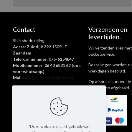
Contact
Verzenden en
levertijden.
Shirtsbedrukking
Adres: Zuiddijk 392 1505HE
Wij verzenden alles met
Zaandam
pakketservice.
Telefoonnummer: 075-6154847
Bestellingen worden tu
Mobilenummer: 06 43 6831 62 (ook
werkdagen bezorgd.
voor whatsapp.)
Mail:
info@shirtsbedrukking.nl
Op afspraak kunnen de 
ook worden afgehaald.
Shirtsbedrukking is een onderdeel
van Livingstickers
KvK-nummer: 62645269
Btw-nummer: NL002097065B69
Rekeningnummer:
NL14KNAB0412858134
"Deze website maakt gebruik van