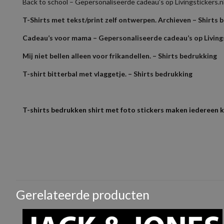
Back to school – Gepersonaliseerde cadeau’s op Livingstickers.n
T-Shirts met tekst/print zelf ontwerpen. Archieven – Shirts 
Cadeau’s voor mama – Gepersonaliseerde cadeau’s op Livings
Mij niet bellen alleen voor frikandellen. – Shirts bedrukking
T-shirt bitterbal met vlaggetje. – Shirts bedrukking
T-shirts bedrukken shirt met foto stickers maken iedereen 
Als je het logo in een bestand hebt dan kun je die los mailen sam
Gewicht
Kom je er niet uit mail dan je bestand samen met bestelnummer 
Er zijn nog geen beoorde
Maten
Bestanden met een resolutie lager dan 150 DPI levert kwaliteit ver
Wees de eerst
Merken
Gerelateerde producten
Materiaal
Je e-mailadres wordt nie
GSM