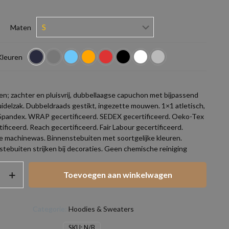
Maten
Kleuren
ren; zachter en pluisvrij, dubbellaagse capuchon met bijpassend
uidelzak. Dubbeldraads gestikt, ingezette mouwen. 1×1 atletisch,
 Spandex. WRAP gecertificeerd. SEDEX gecertificeerd. Oeko-Tex
ificeerd. Reach gecertificeerd. Fair Labour gecertificeerd.
 machinewas. Binnenstebuiten met soortgelijke kleuren.
tebuiten strijken bij decoraties. Geen chemische reiniging
Toevoegen aan winkelwagen
Categorie:
Hoodies & Sweaters
SKU:
N/B