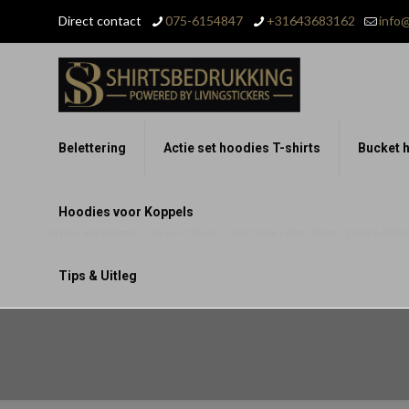
Direct contact
075-6154847
+31643683162
info@
Belettering
Actie set hoodies T-shirts
Bucket h
Hoodies voor Koppels
Hoodies voor Koppels – Set van 2 Stuks – Voor Grote Liefde, Warm, Zacht & Perfect
Tips & Uitleg