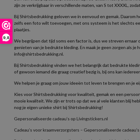
zijn ze verkrijgbaar in verschillende maten, van S tot XXXXL, zo
Bij Shirtsbedrukking geloven we in eenvoud en gemak. Daarom hebb
zelfs een foto wilt toevoegen, met ons systeem is het slechts ee
plaatjes.
9,8
We begrijpen dat tijd soms een factor is, dus we streven ernaar o
genieten van je bedrukte kleding. En maak je geen zorgen als je h
info@shirtsbedrukking.nl.
Bij Shirtsbedrukking vinden we het belangrijk dat bedrukte kledi
of gewoon iemand die graag creatief bezig is, bij ons kan iedere
We helpen je graag om jouw ideeën tot leven te brengen en je eig
Kies voor Shirtsbedrukking voor kwaliteit, gemak en een persoo
mooie kwaliteit. We zijn er trots op dat we al vele klanten blij
nog je eigen unieke shirt bij Shirtsbedrukking!
Gepersonaliseerde cadeau’s op Livingstickers.nl
Cadeau’s voor kraamverzorgsters – Gepersonaliseerde cadeau’s o