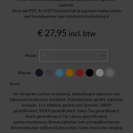
warmen.
Als je een PDF, AI of EPS bestand heb graag door mailen samen
met bestelnummer naar
info@shirtsbedrukking.nl
€
27,95
incl. btw
Maten
Kleuren
Reset
Air Jet-garen; zachter en pluisvrij, dubbellaagse capuchon met
bijpassend trekkoord, buidelzak. Dubbeldraads gestikt, ingezette
mouwen. 1×1 atletisch, geribd, met Spandex. WRAP
gecertificeerd. SEDEX gecertificeerd. Oeko-Tex gecertificeerd.
Reach gecertificeerd. Fair Labour gecertificeerd.
warme machinewas. Binnenstebuiten met soortgelijke kleuren.
Binnenstebuiten strijken bij decoraties. Geen chemische reiniging