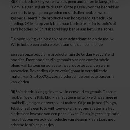
Bij Shirtsbedrukking weten we als geen ander hoe belangrijk het
is om je eigen stijl uit te dragen. Onze passie voor het bedrukken
van shirts begon jaren geleden en sindsdien hebben we ons
gespecialiseerd in de productie van hoogwaardige bedrukte
kleding. Of je nu op zoek bent naar bedrukte T-shirts, polo’s of
zelfs hoodies, bij Shirtsbedrukking ben je aan het juiste adres.
De bedrukking kan op de voor en achterkant en op de mouw.
Wil je het op een andere plek stuur ons dan een mailtje.
Een van onze populaire producten zijn de Gildan Heavy Blend
hoodies. Deze hoodies zijn gemaakt van een comfortabele
blend van katoen en polyester, waardoor ze zacht en warm
aanvoelen. Bovendien zijn ze verkrijgbaar in verschillende
maten, van S tot XXXXL, zodat iedereen de perfecte pasvorm
kan vinden.
Bij Shirtsbedrukking geloven we in eenvoud en gemak. Daarom
hebben we ons Klik, klik, klaar systeem ontwikkeld, waarmee je
makkelijk je eigen ontwerp kunt maken. Of je nu je bedrijfslogo,
tekst of zelfs een foto wilt toevoegen, met ons systeem is het
slechts een kwestie van een paar klikken. En als je geen inspiratie
hebt, hebben we ook een selectie van designs klaarstaan, met
scherpe foto’s en plaatjes.