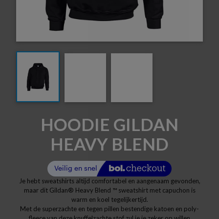
HOODIE GILDAN
HEAVY BLEND
Je hebt sweatshirts altijd comfortabel en aangenaam gevonden,
maar dit Gildan® Heavy Blend ™ sweatshirt met capuchon is
warm en koel tegelijkertijd.
Met de superzachte en tegen pillen bestendige katoen en poly-
fleece van deze knuffelzachte stof zul je je zeker op willen