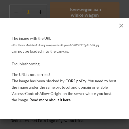
HOODIE
Toevoegen aan
GILDAN
winkelwagen
HEAVY
BLEND
aantal
Categorie:
Hoodies & Sweaters
The image with the URL
SKU:
N/B
https://www.shirtsbedrukking.nl/wp-content/uploads/2022/11/gd57-blk.jpg
can not be loaded into the canvas.
Troubleshooting
Share
The URL is not correct!
The image has been blocked by
CORS policy
. You need to host
Aanvullende
Aanleveren
the image under the same protocol and domain or enable
Beschrijving
Beoordelingen
0
informatie
bestanden
'Access-Control-Allow-Origin' on the server where you host
the image.
Read more about it here.
HOODIE GILDAN HEAVY BLEND
Bedrukken, met Foto Logo of gewoon tekst.