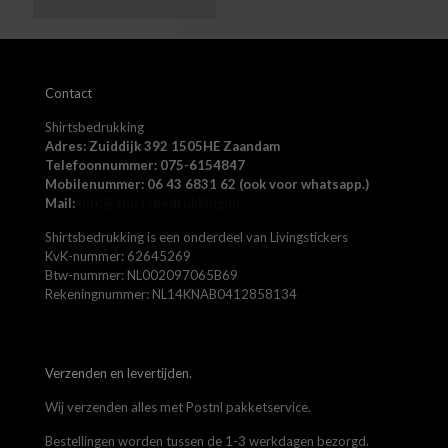
Naam
*
Contact
E-
Shirtsbedrukking
mail
*
Adres: Zuiddijk 392 1505HE Zaandam
Mijn naam, e-mail en site opslaan in deze browser voor de
Telefoonnummer: 075-6154847
volgende keer wanneer ik een reactie plaats.
Mobilenummer: 06 43 6831 62 (ook voor whatsapp.)
Mail:
info@shirtsbedrukking.nl
Shirtsbedrukking is een onderdeel van Livingstickers
KvK-nummer: 62645269
Btw-nummer: NL002097065B69
Rekeningnummer: NL14KNAB0412858134
Verzenden en levertijden.
Wij verzenden alles met Postnl pakketservice.
Bestellingen worden tussen de 1-3 werkdagen bezorgd.