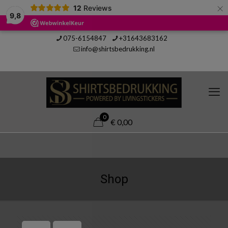
×
12
Reviews
9,8
075-6154847
+31643683162
info@shirtsbedrukking.nl
0
€ 0,00
Shop