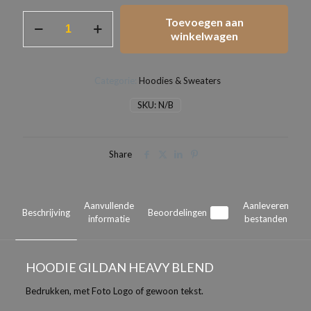
HOODIE
Toevoegen aan
GILDAN
winkelwagen
HEAVY
BLEND
aantal
Categorie:
Hoodies & Sweaters
SKU:
N/B
Share
Aanvullende
Aanleveren
Beschrijving
Beoordelingen
0
informatie
bestanden
HOODIE GILDAN HEAVY BLEND
Bedrukken, met Foto Logo of gewoon tekst.