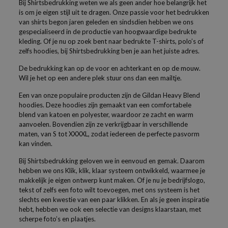
Bij Shirtsbedrukking weten we als geen ander hoe belangrijk het
is om je eigen stijl uit te dragen. Onze passie voor het bedrukken
van shirts begon jaren geleden en sindsdien hebben we ons
gespecialiseerd in de productie van hoogwaardige bedrukte
kleding. Of je nu op zoek bent naar bedrukte T-shirts, polo’s of
zelfs hoodies, bij Shirtsbedrukking ben je aan het juiste adres.
De bedrukking kan op de voor en achterkant en op de mouw.
Wil je het op een andere plek stuur ons dan een mailtje.
Een van onze populaire producten zijn de Gildan Heavy Blend
hoodies. Deze hoodies zijn gemaakt van een comfortabele
blend van katoen en polyester, waardoor ze zacht en warm
aanvoelen. Bovendien zijn ze verkrijgbaar in verschillende
maten, van S tot XXXXL, zodat iedereen de perfecte pasvorm
kan vinden.
Bij Shirtsbedrukking geloven we in eenvoud en gemak. Daarom
hebben we ons Klik, klik, klaar systeem ontwikkeld, waarmee je
makkelijk je eigen ontwerp kunt maken. Of je nu je bedrijfslogo,
tekst of zelfs een foto wilt toevoegen, met ons systeem is het
slechts een kwestie van een paar klikken. En als je geen inspiratie
hebt, hebben we ook een selectie van designs klaarstaan, met
scherpe foto’s en plaatjes.