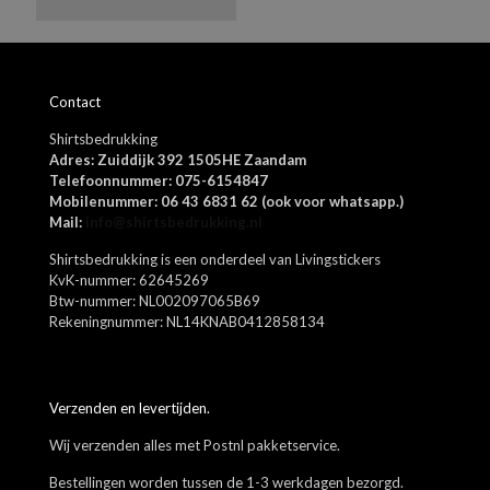
Naam
*
Contact
E-
Shirtsbedrukking
mail
*
Adres: Zuiddijk 392 1505HE Zaandam
Mijn naam, e-mail en site opslaan in deze browser voor de
Telefoonnummer: 075-6154847
volgende keer wanneer ik een reactie plaats.
Mobilenummer: 06 43 6831 62 (ook voor whatsapp.)
Mail:
info@shirtsbedrukking.nl
Shirtsbedrukking is een onderdeel van Livingstickers
KvK-nummer: 62645269
Btw-nummer: NL002097065B69
Rekeningnummer: NL14KNAB0412858134
Verzenden en levertijden.
Wij verzenden alles met Postnl pakketservice.
Bestellingen worden tussen de 1-3 werkdagen bezorgd.