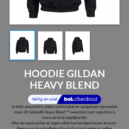
HOODIE GILDAN
HEAVY BLEND
Je hebt sweatshirts altijd comfortabel en aangenaam gevonden,
maar dit Gildan® Heavy Blend ™ sweatshirt met capuchon is
warm en koel tegelijkertijd.
Met de superzachte en tegen pillen bestendige katoen en poly-
fleece van deze knuffelzachte stof zul je je zeker op willen