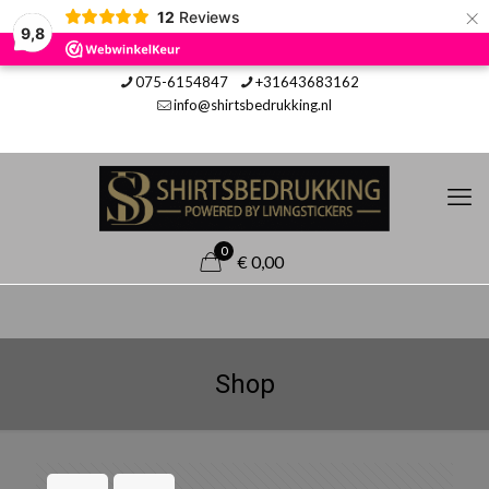
×
12
Reviews
9,8
075-6154847
+31643683162
info@shirtsbedrukking.nl
0
€ 0,00
Shop