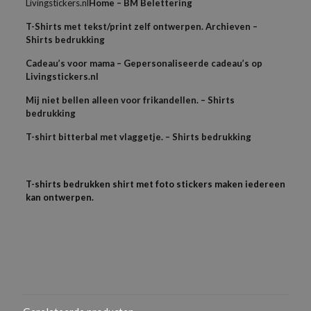
Livingstickers.nl
Home – BM Belettering
T-Shirts met tekst/print zelf ontwerpen. Archieven –
Shirts bedrukking
Cadeau’s voor mama – Gepersonaliseerde cadeau’s op
Livingstickers.nl
Mij niet bellen alleen voor frikandellen. – Shirts
bedrukking
T-shirt bitterbal met vlaggetje. – Shirts bedrukking
T-shirts bedrukken shirt met foto stickers maken iedereen
kan ontwerpen.
Beoordelingen
Als je het logo in een bestand hebt dan kun je die los mailen
Gewicht
samen met je bestelnummer,
N/B
Er zijn nog geen beoordelingen.
Dus als je een PDF, AI of EPS bestand heb graag door mailen
Geslacht
Wees de eerste om “Dames T-shirts slim
Kom je er niet uit mail dan je bestand samen met
Voor haar
fit organisch katoen” te beoordelen
bestelnummer naar
info@shirtsbedrukking.nl