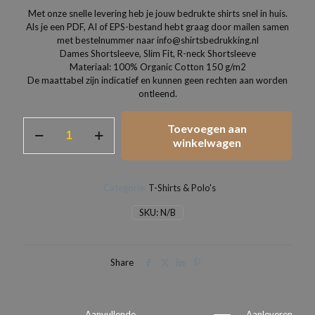
Met onze snelle levering heb je jouw bedrukte shirts snel in huis.
Als je een PDF, AI of EPS-bestand hebt graag door mailen samen
met bestelnummer naar info@shirtsbedrukking.nl
Dames Shortsleeve, Slim Fit, R-neck Shortsleeve
Materiaal: 100% Organic Cotton 150 g/m2
De maattabel zijn indicatief en kunnen geen rechten aan worden
ontleend.
Dames
Toevoegen aan
T-
winkelwagen
shirts
slim
fit
Categorie:
T-Shirts & Polo's
organisch
katoen
SKU:
N/B
aantal
Share
Aanvullende
Aanleveren