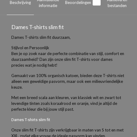
Beschrijving
Beoordelingen
0
informatie
bestanden
Dames T-shirts slim fit
Dames T-shirts slim fit duurzaam,
Stijlvol en Persoonlijk
Ben je op zoek naar de perfecte combinatie van stijl, comfort en
duurzaamheid? Dan zijn onze slim fit T-shirts voor dames
precies wat je nodig hebt!
Gemaakt van 100% organisch katoen, bieden deze T-shirts niet
alleen een geweldige pasvorm, maar ook een milieuvriendelijke
keuze.
Met een breed scala aan kleuren, van klassiek wit en zwart tot
levendige tinten zoals koraalrood en oranje, vind je altijd de
perfecte kleur die bij jouw stijl past.
Dames T-shirts slim fit
Onze slim fit T-shirts zijn verkrijgbaar in maten van S tot en met
XXL, zodat elke vrouw de ideale pasvorm kan vinden.