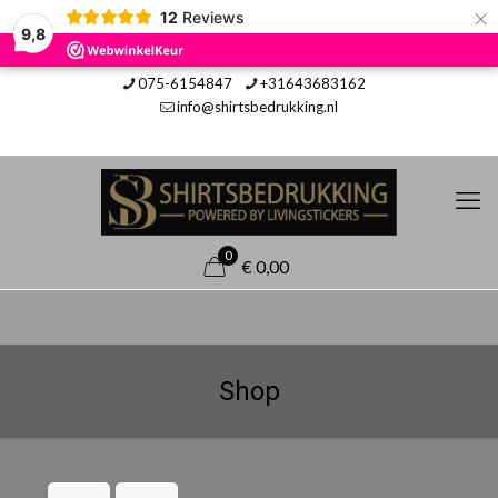
×
12
Reviews
9,8
075-6154847
+31643683162
info@shirtsbedrukking.nl
0
€ 0,00
Shop