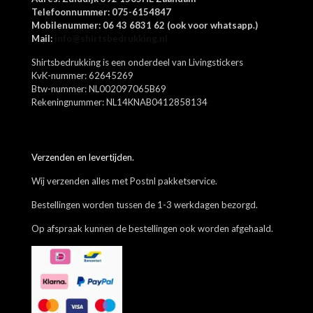
Mijn naam, e-mail en site opslaan in deze browser voor de
Telefoonnummer: 075-6154847
volgende keer wanneer ik een reactie plaats.
Mobilenummer: 06 43 6831 62 (ook voor whatsapp.)
Mail:
info@shirtsbedrukking.nl
Shirtsbedrukking is een onderdeel van Livingstickers
KvK-nummer: 62645269
Btw-nummer: NL002097065B69
Rekeningnummer: NL14KNAB0412858134
Verzenden en levertijden.
Wij verzenden alles met Postnl pakketservice.
Bestellingen worden tussen de 1-3 werkdagen bezorgd.
Op afspraak kunnen de bestellingen ook worden afgehaald.