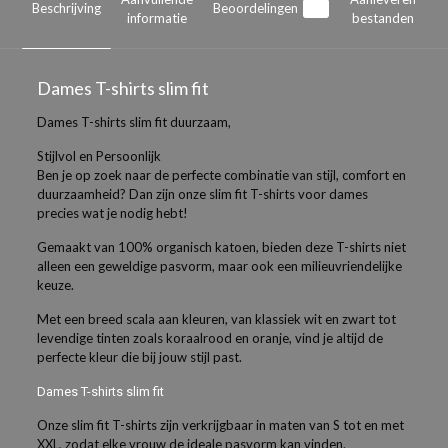
Beschrijving
Beoordelingen
0
informatie
bestanden
Dames T-shirts slim fit
Dames T-shirts slim fit duurzaam,
Stijlvol en Persoonlijk
Ben je op zoek naar de perfecte combinatie van stijl, comfort en
duurzaamheid? Dan zijn onze slim fit T-shirts voor dames
precies wat je nodig hebt!
Gemaakt van 100% organisch katoen, bieden deze T-shirts niet
alleen een geweldige pasvorm, maar ook een milieuvriendelijke
keuze.
Met een breed scala aan kleuren, van klassiek wit en zwart tot
levendige tinten zoals koraalrood en oranje, vind je altijd de
perfecte kleur die bij jouw stijl past.
Dames T-shirts slim fit
Onze slim fit T-shirts zijn verkrijgbaar in maten van S tot en met
XXL, zodat elke vrouw de ideale pasvorm kan vinden.