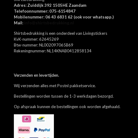
Mijn naam, e-mail en site opslaan in deze browser voor de
Adres: Zuiddijk 392 1505HE Zaandam
volgende keer wanneer ik een reactie plaats.
Telefoonnummer: 075-6154847
Mobilenummer: 06 43 6831 62 (ook voor whatsapp.)
Mail:
info@shirtsbedrukking.nl
Shirtsbedrukking is een onderdeel van Livingstickers
KvK-nummer: 62645269
Btw-nummer: NL002097065B69
Rekeningnummer: NL14KNAB0412858134
Verzenden en levertijden.
Wij verzenden alles met Postnl pakketservice.
Bestellingen worden tussen de 1-3 werkdagen bezorgd.
Op afspraak kunnen de bestellingen ook worden afgehaald.