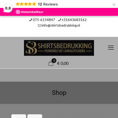
×
12
Reviews
9,8
075-6154847
+31643683162
info@shirtsbedrukking.nl
0
€ 0,00
Shop