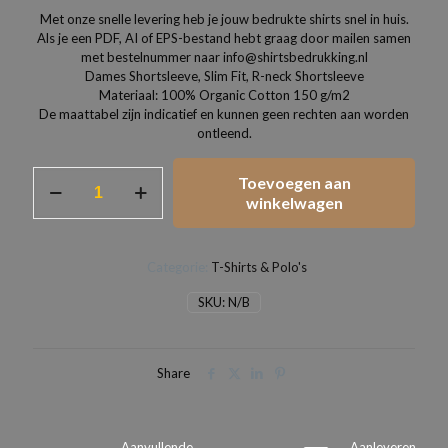
Met onze snelle levering heb je jouw bedrukte shirts snel in huis.
Als je een PDF, AI of EPS-bestand hebt graag door mailen samen
met bestelnummer naar info@shirtsbedrukking.nl
Dames Shortsleeve, Slim Fit, R-neck Shortsleeve
Materiaal: 100% Organic Cotton 150 g/m2
De maattabel zijn indicatief en kunnen geen rechten aan worden
ontleend.
Dames
Toevoegen aan
T-
winkelwagen
shirts
slim
fit
Categorie:
T-Shirts & Polo's
organisch
katoen
SKU:
N/B
aantal
Share
Aanvullende
Aanleveren