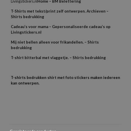
Livingstickers.nl
Home – BM Belettering
T-Shirts met tekst/print zelf ontwerpen. Archieven –
Shirts bedrukking
Cadeau’s voor mama – Gepersonaliseerde cadeau’s op
Livingstickers.nl
Mij niet bellen alleen voor frikandellen. – Shirts
bedrukking
T-shirt bitterbal met vlaggetje. – Shirts bedrukking
T-shirts bedrukken shirt met foto stickers maken iedereen
kan ontwerpen.
Beoordelingen
Als je het logo in een bestand hebt dan kun je die los mailen
Gewicht
samen met je bestelnummer,
N/B
Er zijn nog geen beoordelingen.
Dus als je een PDF, AI of EPS bestand heb graag door mailen
Geslacht
Wees de eerste om “Dames T-shirts slim
Kom je er niet uit mail dan je bestand samen met
Voor haar
fit organisch katoen” te beoordelen
bestelnummer naar
info@shirtsbedrukking.nl