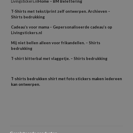
Livingstickers.nl
Home – BM Belettering
T-Shirts met tekst/print zelf ontwerpen. Archieven –
Shirts bedrukking
Cadeau’s voor mama – Gepersonaliseerde cadeau’s op
Livingstickers.nl
Mij niet bellen alleen voor frikandellen. – Shirts
bedrukking
T-shirt bitterbal met vlaggetje. – Shirts bedrukking
T-shirts bedrukken shirt met foto stickers maken iedereen
kan ontwerpen.
Beoordelingen
Als je het logo in een bestand hebt dan kun je die los mailen
Gewicht
samen met je bestelnummer,
N/B
Er zijn nog geen beoordelingen.
Dus als je een PDF, AI of EPS bestand heb graag door mailen
Geslacht
Wees de eerste om “Dames T-shirts slim
Kom je er niet uit mail dan je bestand samen met
Voor haar
fit organisch katoen” te beoordelen
bestelnummer naar
info@shirtsbedrukking.nl