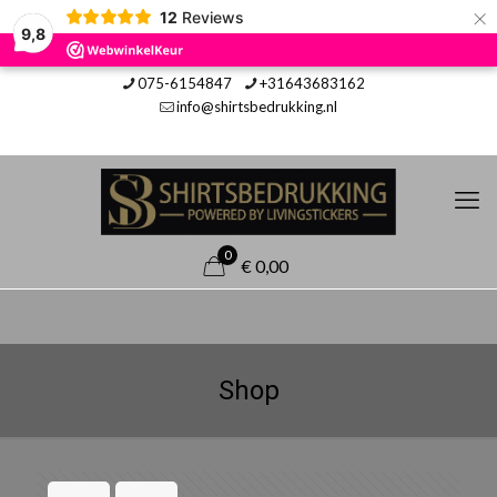
×
12
Reviews
9,8
075-6154847
+31643683162
info@shirtsbedrukking.nl
0
€ 0,00
Shop