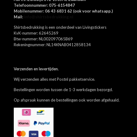
Mijn naam, e-mail en site opslaan in deze browser voor de
Telefoonnummer: 075-6154847
volgende keer wanneer ik een reactie plaats.
Mobilenummer: 06 43 6831 62 (ook voor whatsapp.)
Mail:
info@shirtsbedrukking.nl
Shirtsbedrukking is een onderdeel van Livingstickers
KvK-nummer: 62645269
Btw-nummer: NL002097065B69
Rekeningnummer: NL14KNAB0412858134
Verzenden en levertijden.
Wij verzenden alles met Postnl pakketservice.
Bestellingen worden tussen de 1-3 werkdagen bezorgd.
Op afspraak kunnen de bestellingen ook worden afgehaald.