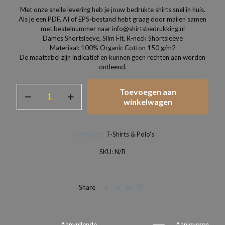
Met onze snelle levering heb je jouw bedrukte shirts snel in huis.
Als je een PDF, AI of EPS-bestand hebt graag door mailen samen
met bestelnummer naar info@shirtsbedrukking.nl
Dames Shortsleeve, Slim Fit, R-neck Shortsleeve
Materiaal: 100% Organic Cotton 150 g/m2
De maattabel zijn indicatief en kunnen geen rechten aan worden
ontleend.
Dames
Toevoegen aan
T-
winkelwagen
shirts
slim
fit
Categorie:
T-Shirts & Polo's
organisch
katoen
SKU:
N/B
aantal
Share
Aanvullende
Aanleveren