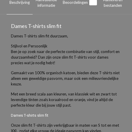
Beschrijving
Beoordelingen
0
informatie
bestanden
Dames T-shirts slim fit
Dames T-shirts slim fit duurzaam,
Stijlvol en Persoonlijk
Ben je op zoek naar de perfecte combinatie van stijl, comfort en
duurzaamheid? Dan zijn onze slim fit T-shirts voor dames
precies wat je nodig hebt!
Gemaakt van 100% organisch katoen, bieden deze T-shirts niet
alleen een geweldige pasvorm, maar ook een milieuvriendelijke
keuze.
Met een breed scala aan kleuren, van klassiek wit en zwart tot
levendige tinten zoals koraalrood en oranje, vind je altijd de
perfecte kleur die bij jouw stijl past.
Dames T-shirts slim fit
Onze slim fit T-shirts zijn verkrijgbaar in maten van S tot en met
XXL, zodat elke vrouw de ideale pasvorm kan vinden.