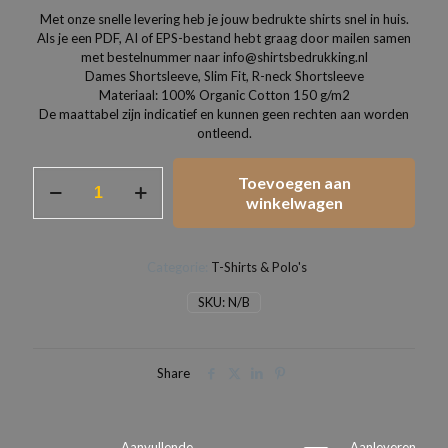
Met onze snelle levering heb je jouw bedrukte shirts snel in huis.
Als je een PDF, AI of EPS-bestand hebt graag door mailen samen
met bestelnummer naar info@shirtsbedrukking.nl
Dames Shortsleeve, Slim Fit, R-neck Shortsleeve
Materiaal: 100% Organic Cotton 150 g/m2
De maattabel zijn indicatief en kunnen geen rechten aan worden
ontleend.
Dames
Toevoegen aan
T-
winkelwagen
shirts
slim
fit
Categorie:
T-Shirts & Polo's
organisch
katoen
SKU:
N/B
aantal
Share
Aanvullende
Aanleveren