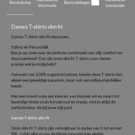
Beschrijving
Beoordelingen
0
informatie
bestanden
Dames T-shirts slim fit
Dames T-shirts slim fit duurzaam,
Stijlvol en Persoonlijk
Ben je op zoek naar de perfecte combinatie van stijl, comfort en
duurzaamheid? Dan zijn onze slim fit T-shirts voor dames
precies wat je nodig hebt!
Gemaakt van 100% organisch katoen, bieden deze T-shirts niet
alleen een geweldige pasvorm, maar ook een milieuvriendelijke
keuze.
Met een breed scala aan kleuren, van klassiek wit en zwart tot
levendige tinten zoals koraalrood en oranje, vind je altijd de
perfecte kleur die bij jouw stijl past.
Dames T-shirts slim fit
Onze slim fit T-shirts zijn verkrijgbaar in maten van S tot en met
XXL, zodat elke vrouw de ideale pasvorm kan vinden.