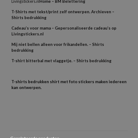
Livingstickers.nl
Home – BM Belettering
T-Shirts met tekst/print zelf ontwerpen. Archieven –
Shirts bedrukking
Cadeau’s voor mama – Gepersonaliseerde cadeau’s op
Livingstickers.nl
Mij niet bellen alleen voor frikandellen. – Shirts
bedrukking
T-shirt bitterbal met vlaggetje. – Shirts bedrukking
T-shirts bedrukken shirt met foto stickers maken iedereen
kan ontwerpen.
Beoordelingen
Als je het logo in een bestand hebt dan kun je die los mailen
Gewicht
samen met je bestelnummer,
N/B
Er zijn nog geen beoordelingen.
Dus als je een PDF, AI of EPS bestand heb graag door mailen
Geslacht
Wees de eerste om “Dames T-shirts slim
Kom je er niet uit mail dan je bestand samen met
Voor haar
fit organisch katoen” te beoordelen
bestelnummer naar
info@shirtsbedrukking.nl