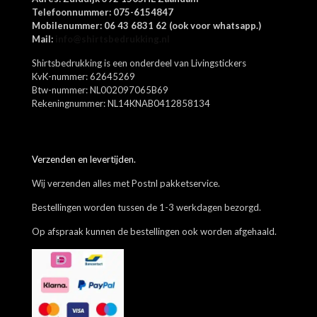
Mijn naam, e-mail en site opslaan in deze browser voor de
Telefoonnummer: 075-6154847
volgende keer wanneer ik een reactie plaats.
Mobilenummer: 06 43 6831 62 (ook voor whatsapp.)
Mail:
info@shirtsbedrukking.nl
Shirtsbedrukking is een onderdeel van Livingstickers
KvK-nummer: 62645269
Btw-nummer: NL002097065B69
Rekeningnummer: NL14KNAB0412858134
Verzenden en levertijden.
Wij verzenden alles met Postnl pakketservice.
Bestellingen worden tussen de 1-3 werkdagen bezorgd.
Op afspraak kunnen de bestellingen ook worden afgehaald.