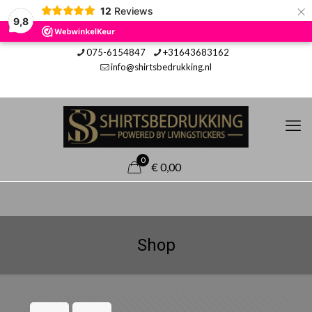
×
12
Reviews
9,8
075-6154847
+31643683162
info@shirtsbedrukking.nl
0
€ 0,00
Shop