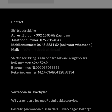
Azure blue, Alphine green, Asphalt, Beetle green, Cappuccino brown,
Dizzel grey, Egret offwhite, Falcon brown, Fuschia rose, Grey
Melange, Jolly green, Lipstick red, Navy blazer, Port royale, Rosin
Naam
*
green, Shipper blue, Skyway blue, Spectra yellow, Surf the blue,
Contact
Vibrant orange, Warm taupe sand, Zwart, Wit
E-
Shirtsbedrukking
mail
*
Adres: Zuiddijk 392 1505HE Zaandam
Mijn naam, e-mail en site opslaan in deze browser voor de
Telefoonnummer: 075-6154847
volgende keer wanneer ik een reactie plaats.
Mobilenummer: 06 43 6831 62 (ook voor whatsapp.)
Mail:
info@shirtsbedrukking.nl
Shirtsbedrukking is een onderdeel van Livingstickers
KvK-nummer: 62645269
Btw-nummer: NL002097065B69
Rekeningnummer: NL14KNAB0412858134
Verzenden en levertijden.
Wij verzenden alles met Postnl pakketservice.
Bestellingen worden tussen de 1-3 werkdagen bezorgd.