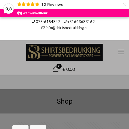
×
12
Reviews
9,8
075-6154847
+31643683162
info@shirtsbedrukking.nl
0
€ 0,00
Shop