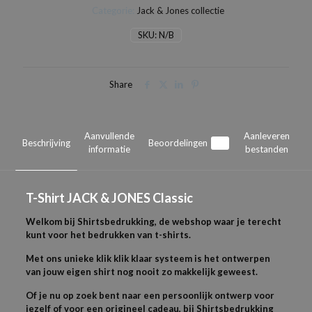
Categorie:
Jack & Jones collectie
Classic
aantal
SKU:
N/B
Share
Aanvullende
Aanleveren
Beschrijving
Beoordelingen
0
informatie
bestanden
T-
Shirt JACK & JONES
Classic
Welkom bij Shirtsbedrukking, de webshop waar je terecht
kunt voor het bedrukken van t-shirts.
Met ons unieke klik klik klaar systeem is het ontwerpen
van jouw eigen shirt nog nooit zo makkelijk geweest.
Of je nu op zoek bent naar een persoonlijk ontwerp voor
jezelf of voor een origineel cadeau, bij Shirtsbedrukking