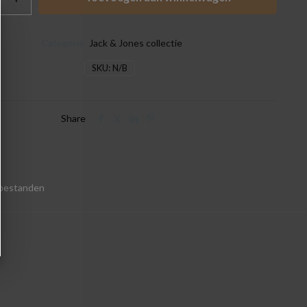
Categorie:
Jack & Jones collectie
SKU:
N/B
Share
 bestanden