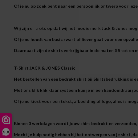
Of je nu op zoek bent naar een persoonlijk ontwerp voor jezelf
Wij zijn er trots op dat wij het mooie merk Jack & Jones mog
Of je nu houdt van basic zwart of liever gaat voor een opvallen
Daarnaast zijn de shirts verkrijgbaar in de maten XS tot en 
T-
Shirt JACK & JONES
Classic
Het bestellen van een bedrukt shirt bij Shirtsbedrukking is 
Met ons klik klik klaar systeem kun je in een handomdraai 
Of je nu kiest voor een tekst, afbeelding of logo, alles is moge
Binnen 3 werkdagen wordt jouw shirt bedrukt en verzonden, z
9,8
Mocht je hulp nodig hebben bij het ontwerpen van je shirt, d