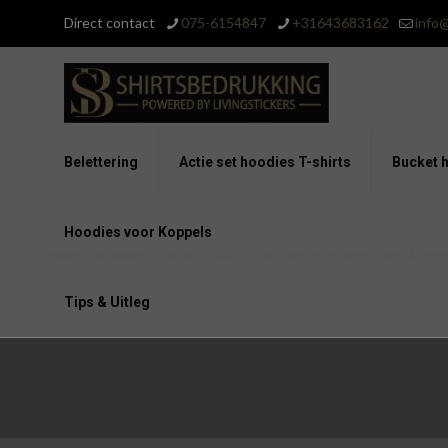
Direct contact
075-6154847
+31643683162
info@
Belettering
Actie set hoodies T-shirts
Bucket h
Hoodies voor Koppels
Hoodies voor Koppels – Set van 2 Stuks – Voor Grote Liefde, Warm, Zacht & Perfect
Tips & Uitleg