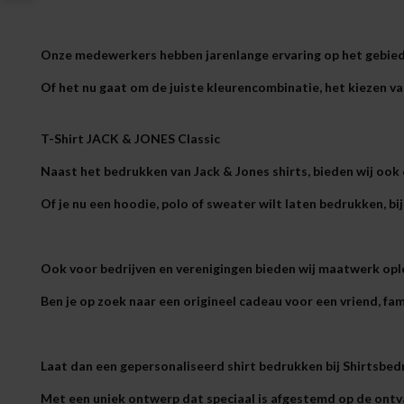
Onze medewerkers hebben jarenlange ervaring op het gebied 
Of het nu gaat om de juiste kleurencombinatie, het kiezen van 
T-
Shirt JACK & JONES
Classic
Naast het bedrukken van Jack & Jones shirts, bieden wij oo
Of je nu een hoodie, polo of sweater wilt laten bedrukken, bij
Ook voor bedrijven en verenigingen bieden wij maatwerk oplo
Ben je op zoek naar een origineel cadeau voor een vriend, fami
Laat dan een gepersonaliseerd shirt bedrukken bij Shirtsbed
Met een uniek ontwerp dat speciaal is afgestemd op de ontv