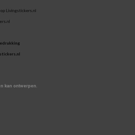
p Livingstickers.nl
ers.nl
bedrukking
tickers.nl
en kan ontwerpen.