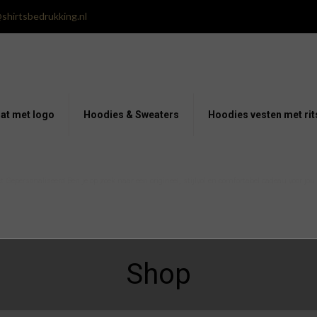
shirtsbedrukking.nl
at met logo
Hoodies & Sweaters
Hoodies vesten met rit
 Gepersonaliseerd Ben je op zoek naar een origineel, stijlvol en comfortabel cadeau voor jo
Shop