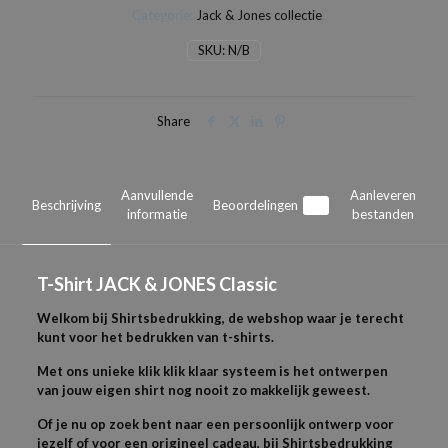
Categorie:
Jack & Jones collectie
Classic
aantal
SKU:
N/B
Share
Aanvullende
Aanleveren
Beschrijving
Beoordelingen
0
informatie
bestanden
T-
Shirt JACK & JONES
Classic
Welkom bij Shirtsbedrukking, de webshop waar je terecht
kunt voor het bedrukken van t-shirts.
Met ons unieke klik klik klaar systeem is het ontwerpen
van jouw eigen shirt nog nooit zo makkelijk geweest.
Of je nu op zoek bent naar een persoonlijk ontwerp voor
jezelf of voor een origineel cadeau, bij Shirtsbedrukking