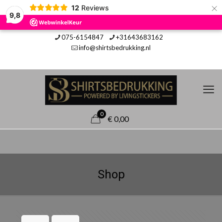
×
12
Reviews
9,8
075-6154847
+31643683162
info@shirtsbedrukking.nl
0
€ 0,00
Shop