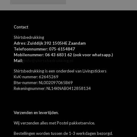
Azure blue, Alphine green, Asphalt, Beetle green, Cappuccino brown,
Dizzel grey, Egret offwhite, Falcon brown, Fuschia rose, Grey
Melange, Jolly green, Lipstick red, Navy blazer, Port royale, Rosin
Naam
*
green, Shipper blue, Skyway blue, Spectra yellow, Surf the blue,
Contact
Vibrant orange, Warm taupe sand, Zwart, Wit
E-
Shirtsbedrukking
mail
*
Adres: Zuiddijk 392 1505HE Zaandam
Mijn naam, e-mail en site opslaan in deze browser voor de
Telefoonnummer: 075-6154847
volgende keer wanneer ik een reactie plaats.
Mobilenummer: 06 43 6831 62 (ook voor whatsapp.)
Mail:
info@shirtsbedrukking.nl
Shirtsbedrukking is een onderdeel van Livingstickers
KvK-nummer: 62645269
Btw-nummer: NL002097065B69
Rekeningnummer: NL14KNAB0412858134
Verzenden en levertijden.
Wij verzenden alles met Postnl pakketservice.
Bestellingen worden tussen de 1-3 werkdagen bezorgd.