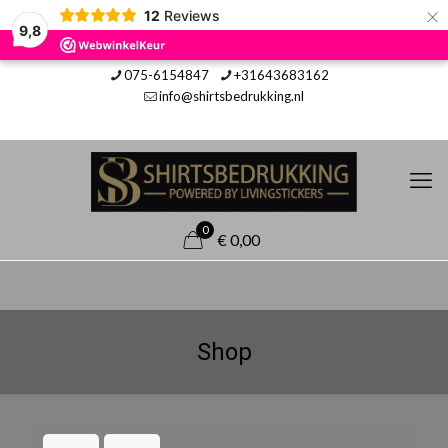
×
12
Reviews
9,8
075-6154847
+31643683162
info@shirtsbedrukking.nl
0
€ 0,00
Shop