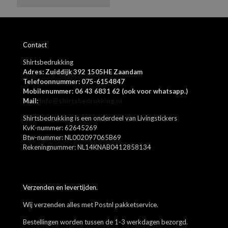
Azure blue, Alphine green, Asphalt, Beetle green, Cappuccino brown,
Dizzel grey, Egret offwhite, Falcon brown, Fuschia rose, Grey
Melange, Jolly green, Lipstick red, Navy blazer, Port royale, Rosin
Naam
*
green, Shipper blue, Skyway blue, Spectra yellow, Surf the blue,
Contact
Vibrant orange, Warm taupe sand, Zwart, Wit
E-
Shirtsbedrukking
mail
*
Adres: Zuiddijk 392 1505HE Zaandam
Mijn naam, e-mail en site opslaan in deze browser voor de
Telefoonnummer: 075-6154847
volgende keer wanneer ik een reactie plaats.
Mobilenummer: 06 43 6831 62 (ook voor whatsapp.)
Mail:
info@shirtsbedrukking.nl
Shirtsbedrukking is een onderdeel van Livingstickers
KvK-nummer: 62645269
Btw-nummer: NL002097065B69
Rekeningnummer: NL14KNAB0412858134
Verzenden en levertijden.
Wij verzenden alles met Postnl pakketservice.
Bestellingen worden tussen de 1-3 werkdagen bezorgd.