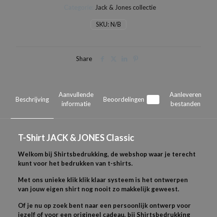
Categorie:
Jack & Jones collectie
Classic
aantal
SKU:
N/B
Share
Aanvullende
Aanleveren
Beschrijving
Beoordelingen
0
informatie
bestanden
T-
Shirt JACK & JONES
Classic
Welkom bij Shirtsbedrukking, de webshop waar je terecht
kunt voor het bedrukken van t-shirts.
Met ons unieke klik klik klaar systeem is het ontwerpen
van jouw eigen shirt nog nooit zo makkelijk geweest.
Of je nu op zoek bent naar een persoonlijk ontwerp voor
jezelf of voor een origineel cadeau, bij Shirtsbedrukking