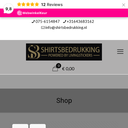
×
12
Reviews
9,8
075-6154847
+31643683162
info@shirtsbedrukking.nl
0
€ 0,00
Shop