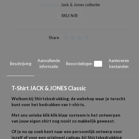
Categorie:
Jack & Jones collectie
Classic
aantal
SKU:
N/B
Share
Aanvullende
Aanleveren
Beschrijving
Beoordelingen
0
informatie
bestanden
T-
Shirt JACK & JONES
Classic
Welkom bij Shirtsbedrukking, de webshop waar je terecht
kunt voor het bedrukken van t-shirts.
Met ons unieke klik klik klaar systeem is het ontwerpen
van jouw eigen shirt nog nooit zo makkelijk geweest.
Of je nu op zoek bent naar een persoonlijk ontwerp voor
jezelf of voor een origineel cadeau, bij Shirtsbedrukking