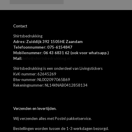
Azure blue, Alphine green, Asphalt, Beetle green, Cappuccino brown,
Dizzel grey, Egret offwhite, Falcon brown, Fuschia rose, Grey
Melange, Jolly green, Lipstick red, Navy blazer, Port royale, Rosin
Naam
*
green, Shipper blue, Skyway blue, Spectra yellow, Surf the blue,
Contact
Vibrant orange, Warm taupe sand, Zwart, Wit
E-
Shirtsbedrukking
mail
*
Adres: Zuiddijk 392 1505HE Zaandam
Mijn naam, e-mail en site opslaan in deze browser voor de
Telefoonnummer: 075-6154847
volgende keer wanneer ik een reactie plaats.
Mobilenummer: 06 43 6831 62 (ook voor whatsapp.)
Mail:
info@shirtsbedrukking.nl
Shirtsbedrukking is een onderdeel van Livingstickers
KvK-nummer: 62645269
Btw-nummer: NL002097065B69
Rekeningnummer: NL14KNAB0412858134
Verzenden en levertijden.
Wij verzenden alles met Postnl pakketservice.
Bestellingen worden tussen de 1-3 werkdagen bezorgd.